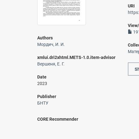
URI
https
View
191
Authors
Мордич, И. И.
Colle
Мате
xmlui.dri2xhtml.METS-1.0.item-advisor
Вершеня, Е. Г.
Sh
Date
2023
Publisher
БНТУ
CORE Recommender