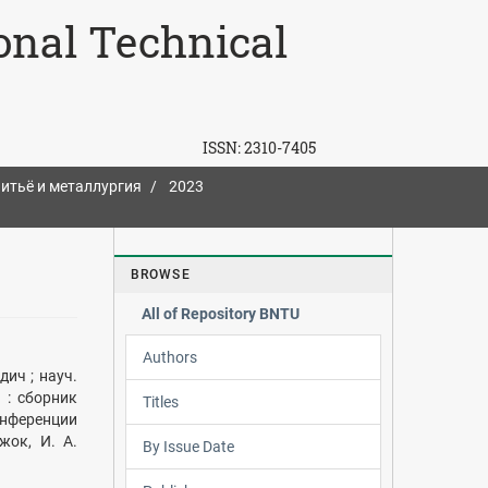
ional Technical
ISSN:
2310-7405
итьё и металлургия
2023
BROWSE
All of Repository BNTU
Authors
ич ; науч.
 : сборник
Titles
онференции
жок, И. А.
By Issue Date