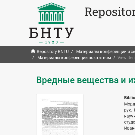
Reposito
Repository BNTU
Материалы конференций и с
Материалы конференции по статьям
View Ite
Вредные вещества и и
Bibli
Морди
рук.
науч
студ
Ивано