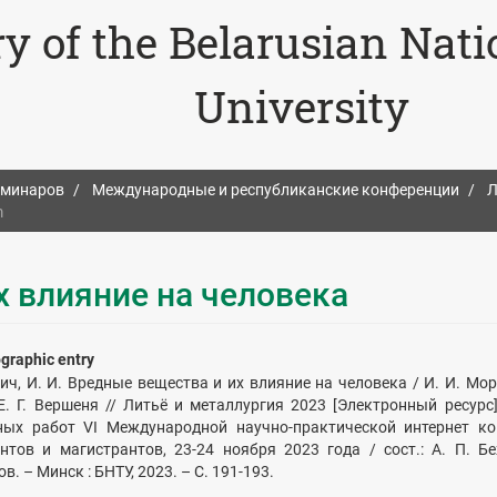
ry of the Belarusian Nat
University
еминаров
Международные и республиканские конференции
Л
m
х влияние на человека
ographic entry
ч, И. И. Вредные вещества и их влияние на человека / И. И. Морд
 Е. Г. Вершеня // Литьё и металлургия 2023 [Электронный ресурс]
ных работ VI Международной научно-практической интернет к
ентов и магистрантов, 23-24 ноября 2023 года / сост.: А. П. Бе
в. – Минск : БНТУ, 2023. – С. 191-193.