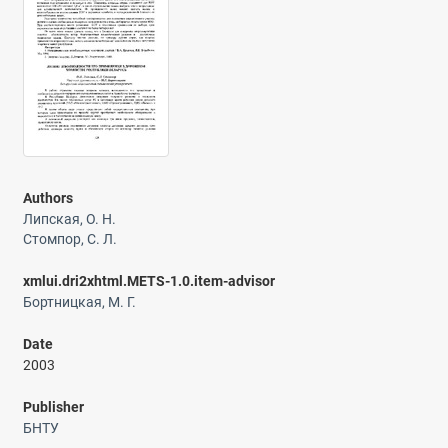
Authors
Липская, О. Н.
Стомпор, С. Л.
xmlui.dri2xhtml.METS-1.0.item-advisor
Бортницкая, М. Г.
Date
2003
Publisher
БНТУ