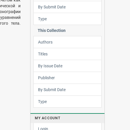
счетом как
ической и
By Submit Date
монографии
уравнений
Type
гого тела.
This Collection
Authors
Titles
By Issue Date
Publisher
By Submit Date
Type
MY ACCOUNT
Login