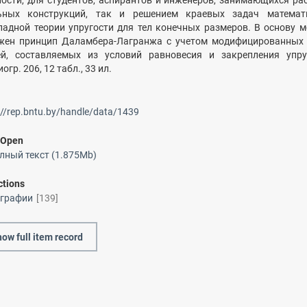
ности, для студентов, аспирантов и инженеров, занимающихся ра
ьных конструкций, так и решением краевых задач математ
ладной теории упругости для тел конечных размеров. В основу 
жен принцип Даламбера-Лагранжа с учетом модифицированных 
ей, составляемых из условий равновесия и закрепления упру
огр. 206, 12 табл., 33 ил.
://rep.bntu.by/handle/data/1439
/
Open
лный текст (1.875Mb)
ctions
графии
[139]
ow full item record