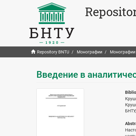
Reposito
Repository BNTU
Монографии
Монографии
Введение в аналитичес
Bibli
Круш
Круш
БНТУ,
Abstr
Наст