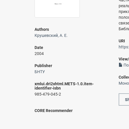
част
реал
прик
поло
связ
Библи
Authors
Крушевский, А. Е.
URI
https
Date
2004
View
По
Publisher
БНТУ
Colle
Моно
xmlui.dri2xhtml.METS-1.0.item-
identifier-isbn
985-479-045-2
Sh
CORE Recommender