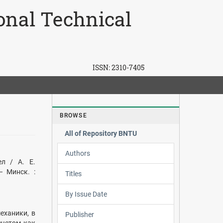
ional Technical
ISSN:
2310-7405
BROWSE
All of Repository BNTU
Authors
ел / А. Е.
– Минск. :
Titles
By Issue Date
еханики, в
Publisher