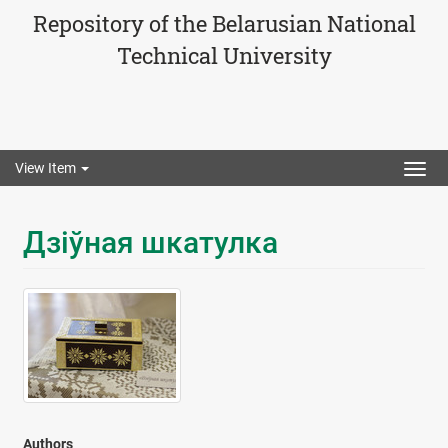
Repository of the Belarusian National
Technical University
View Item
Togg
navig
Дзіўная шкатулка
Authors