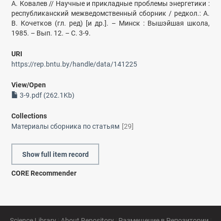
А. Ковалев // Научные и прикладные проблемы энергетики :
республиканский межведомственный сборник / редкол.: А.
В. Кочетков (гл. ред) [и др.]. – Минск : Вышэйшая школа,
1985. – Вып. 12. – С. 3-9.
URI
https://rep.bntu.by/handle/data/141225
View/
Open
3-9.pdf (262.1Kb)
Collections
Материалы сборника по статьям
[29]
Show full item record
CORE Recommender
Science Library
|
About Repository
|
Размещение в Репозитории
|