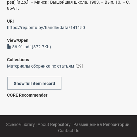
ред) [и др.]. – Минск : Вышэйшая школа, 1983. – Вып. 10. – С.
86-91.
URI
https://rep.bntu.by/handle/data/141150
View/
Open
86-91.pdf (372.7Kb)
Collections
Материалы сборника по статьям
[29]
Show full item record
CORE Recommender
Science Library
|
About Repository
|
Размещение в Репозитории
|
Contact Us