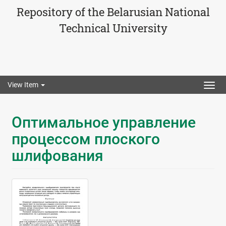
Repository of the Belarusian National
Technical University
View Item
Togg
navig
Оптимальное управление
процессом плоского
шлифования