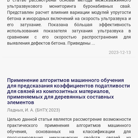
В статье рассмотрены основы метода межскважинного
ультразвукового мониторинга буронабивных свай.
Представлен расчет влияния вариации модулей упругости
бетона и инородных включений на скорость ультразвука и
его затухание. Показана бόльшая эффективность
использования показателя затухания ультразвука в
сравнении с его скоростью распространения для
выявления дефектов бетона. Приведены ...
2023-12-13
Применение алгоритмов машинного обучения
для предсказания коэффициентов податливости
для связей из композитных материалов,
применяемых для деревянных составных
элементов
Ладных, И. А.
(
БНТУ
,
2023
)
Целью данной статьи является рассмотрение возможности
практического применения алгоритмов машинного
обучения, основанных на классификации для
прогнозирования механических свойств связей из