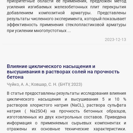
приоритетные области ее применения, предложен метод
усиления изгибаемых железобетонных плит перекрытия
добавлением композитной арматуры. Представлены
результаты численного эксперимента, который показывает
эффективность применения стеклопластиковой арматуры
при усилении многопустотных ...
2023-12-13
Влияние циклического насыщения и
высушивания в растворах солей на прочность
бетона
Чуйко, А. А.
;
Ковшар, С. Н.
(
БНТУ
,
2023
)
В статье предоставлены результаты исследования влияния
циклического насыщения и высушивания 5 и 10 %
растворов хлористого натрия (NaCL), раствора сульфата
натрия ( Na2SO4) на прочность бетонных образцов,
изготовленных из двух контрольных составов. Приведена
информация о применяемых сырьевых компонентах и
отражены их основные технические характеристики.