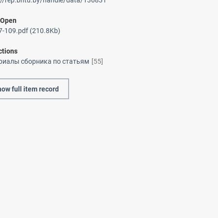
://rep.bntu.by/handle/data/136831
/
Open
-109.pdf (210.8Kb)
ctions
риалы сборника по статьям
[55]
ow full item record