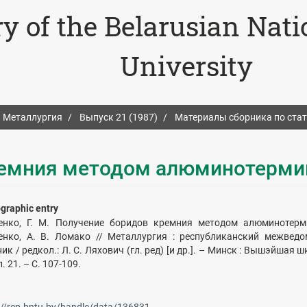
ry of the Belarusian Nat
University
Металлургия
Выпуск 21 (1987)
Материалы сборника по ста
ремния методом алюминотерми
ographic entry
енко, Г. М. Получение боридов кремния методом алюминотерм
енко, А. В. Ломако // Металлургия : республиканский межвед
ик / редкол.: Л. С. Ляхович (гл. ред) [и др.]. – Минск : Вышэйшая ш
. 21. – С. 107-109.