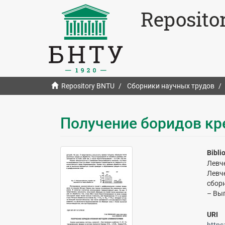
Reposito
Repository BNTU
Сборники научных трудов
Получение боридов к
Bibli
Левч
Левч
сборн
– Вып
URI