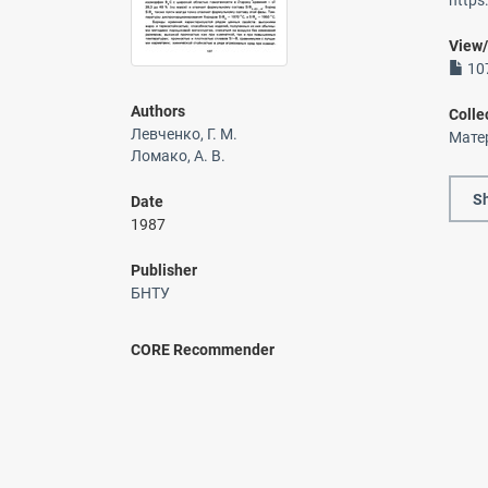
https
View
107
Authors
Colle
Левченко, Г. М.
Мате
Ломако, А. В.
Sh
Date
1987
Publisher
БНТУ
CORE Recommender