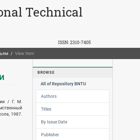
ional Technical
ISSN:
2310-7405
тьям
View Item
BROWSE
и
All of Repository BNTU
Authors
ии / Г. М.
омственный
Titles
кола, 1987.
By Issue Date
Publisher