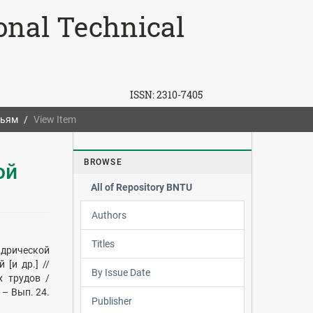
ional Technical
ISSN:
2310-7405
тьям
View Item
BROWSE
ой
All of Repository BNTU
Authors
Titles
дрической
[и др.] //
By Issue Date
х трудов /
 – Вып. 24.
Publisher