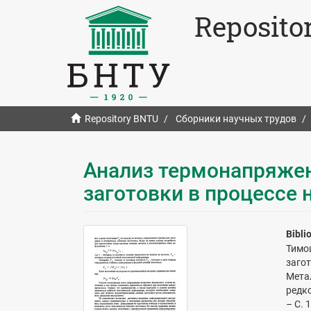
Reposito
Repository BNTU
Сборники научных трудов
Анализ термонапряжен
заготовки в процессе 
Bibli
Тимо
заго
Мета
редко
– С. 