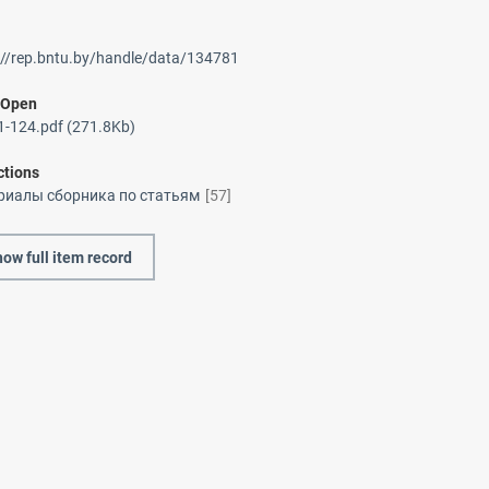
://rep.bntu.by/handle/data/134781
/
Open
-124.pdf (271.8Kb)
ctions
риалы сборника по статьям
[57]
ow full item record