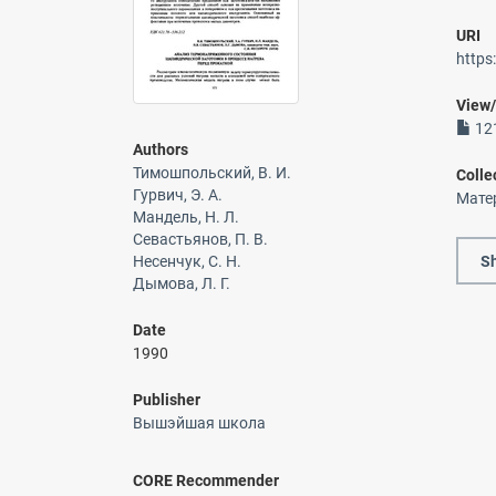
URI
https
View
121
Authors
Тимошпольский, В. И.
Colle
Гурвич, Э. А.
Мате
Мандель, Н. Л.
Севастьянов, П. В.
Sh
Несенчук, С. Н.
Дымова, Л. Г.
Date
1990
Publisher
Вышэйшая школа
CORE Recommender