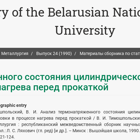
ry of the Belarusian Nat
University
Металлургия
Выпуск 24 (1990)
Материалы сборника по ста
ного состояния цилиндрическ
нагрева перед прокаткой
ographic entry
шпольский, В. И. Анализ термонапряженного состояния цилин
товки в процессе нагрева перед прокаткой / В. И. Тимошпольский 
ллургия : республиканский межведомственный сборник научны
л.: Л. С. Ляхович (гл. ред) [и др.]. – Минск : Вышэйшая школа, 1990.
121-124.