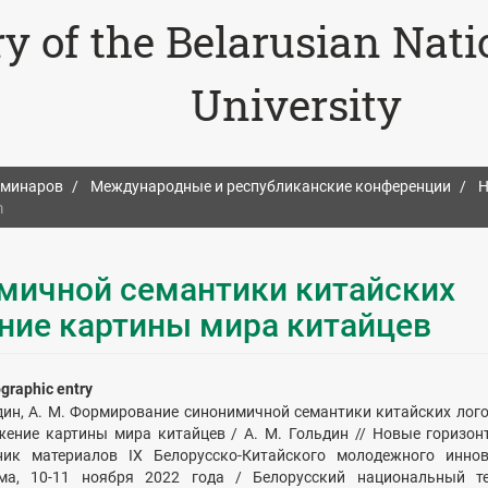
ry of the Belarusian Nat
University
еминаров
Международные и республиканские конференции
Н
m
мичной cемантики китайских
ние картины мира китайцев
ographic entry
дин, А. М. Формирование синонимичной cемантики китайских лог
жение картины мира китайцев / А. М. Гольдин // Новые горизонт
ник материалов IX Белорусско-Китайского молодежного иннов
ма, 10-11 ноября 2022 года / Белорусский национальный те