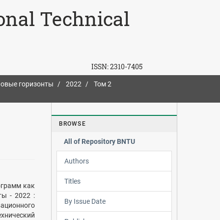
ional Technical
ISSN:
2310-7405
овые горизонты
2022
Том 2
BROWSE
All of Repository BNTU
Authors
Titles
ограмм как
ы - 2022 :
By Issue Date
ационного
хнический