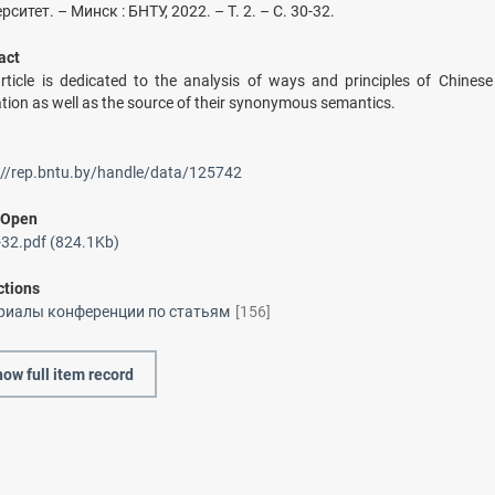
рситет. – Минск : БНТУ, 2022. – Т. 2. – С. 30-32.
act
rticle is dedicated to the analysis of ways and principles of Chines
tion as well as the source of their synonymous semantics.
://rep.bntu.by/handle/data/125742
/
Open
32.pdf (824.1Kb)
ctions
риалы конференции по статьям
[156]
ow full item record