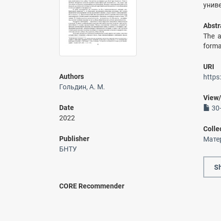
униве
Abstr
The a
forma
URI
Authors
https
Гольдин, А. М.
View
Date
30-
2022
Colle
Publisher
Мате
БНТУ
Sh
CORE Recommender