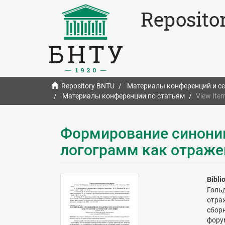
Reposito
Repository BNTU
Материалы конференций и с
Материалы конференции по статьям
View Ite
Формирование синони
логограмм как отраже
Bibli
Голь
отра
сбор
фору