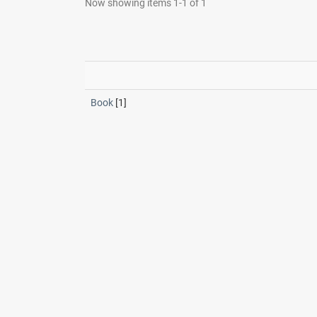
Now showing items 1-1 of 1
Book
[1]