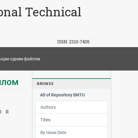
ional Technical
ISSN:
2310-7405
нции одним файлом
йлом
BROWSE
All of Repository BNTU
Authors
Ю
Я
Titles
By Issue Date