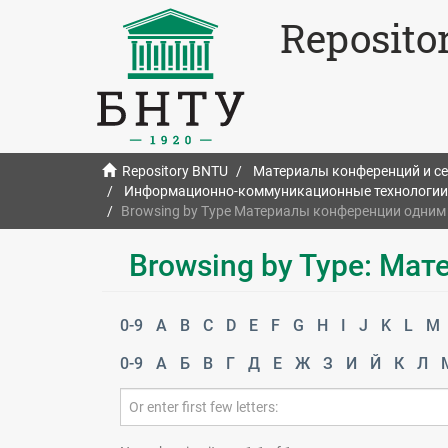
Reposito
Repository BNTU
Материалы конференций и с
Информационно-коммуникационные технологии в
Browsing by Type Материалы конференции одни
Browsing by Type: Ма
0-9
A
B
C
D
E
F
G
H
I
J
K
L
M
0-9
А
Б
В
Г
Д
Е
Ж
З
И
Й
К
Л