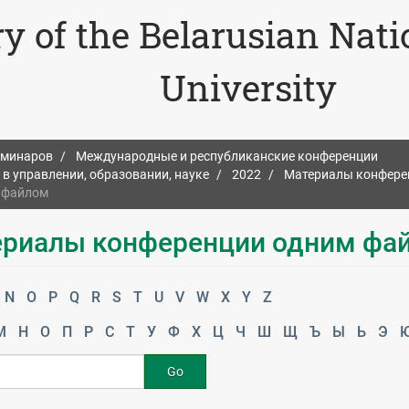
ry of the Belarusian Nat
University
еминаров
Международные и республиканские конференции
 управлении, образовании, науке
2022
Материалы конфере
м файлом
териалы конференции одним фа
N
O
P
Q
R
S
T
U
V
W
X
Y
Z
М
Н
О
П
Р
С
Т
У
Ф
Х
Ц
Ч
Ш
Щ
Ъ
Ы
Ь
Э
Go