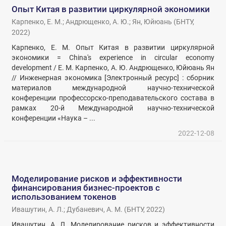
Опыт Китая в развитии циркулярной экономики
Карпенко, Е. М.
;
Андрющенко, А. Ю.
;
Ян, Юйюань
(
БНТУ
,
2022
)
Карпенко, Е. М. Опыт Китая в развитии циркулярной
экономики = China's experience in circular economy
development / Е. М. Карпенко, А. Ю. Андрющенко, Юйюань Ян
// Инженерная экономика [Электронный ресурс] : сборник
материалов международной научно-технической
конференции профессорско-преподавательского состава в
рамках 20-й Международной научно-технической
конференции «Наука – ...
2022-12-08
Моделирование рисков и эффективности
финансирования бизнес-проектов с
использованием токенов
Ивашутин, А. Л.
;
Дубаневич, А. М.
(
БНТУ
,
2022
)
Ивашутин, А. Л. Моделирование рисков и эффективности