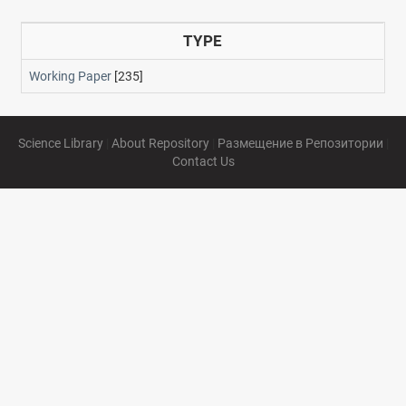
TYPE
Working Paper
[235]
Science Library
|
About Repository
|
Размещение в Репозитории
|
Contact Us