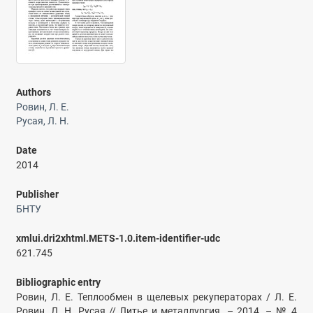
Authors
Ровин, Л. Е.
Русая, Л. Н.
Date
2014
Publisher
БНТУ
xmlui.dri2xhtml.METS-1.0.item-identifier-udc
621.745
Bibliographic entry
Ровин, Л. Е. Теплообмен в щелевых рекуператорах / Л. Е.
Ровин, Л. Н. Русая // Литье и металлургия. – 2014. – № 4