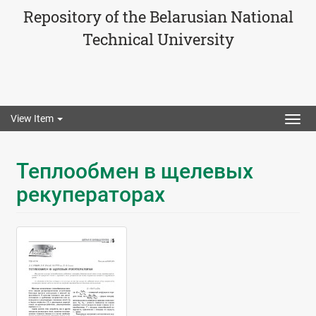
Repository of the Belarusian National
Technical University
View Item
Togg
navig
Теплообмен в щелевых
рекуператорах