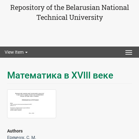
Repository of the Belarusian National
Technical University
View Item
Togg
navig
Математика в XVIII веке
Authors
Еремчук, С. М.