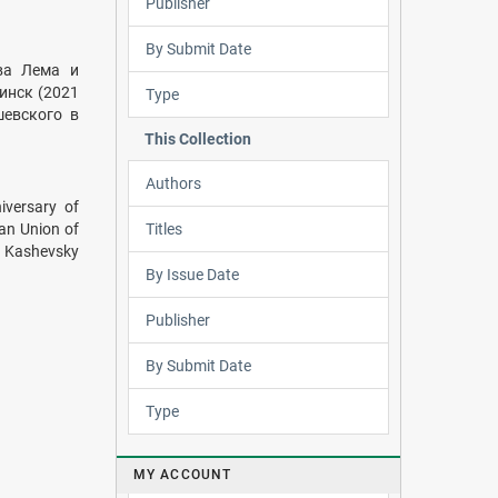
Publisher
By Submit Date
ва Лема и
инск (2021
Type
шевского в
This Collection
Authors
iversary of
Titles
ian Union of
el Kashevsky
By Issue Date
Publisher
By Submit Date
Type
MY ACCOUNT