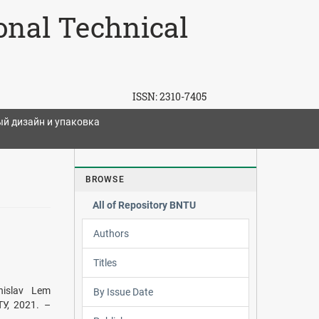
ional Technical
ISSN:
2310-7405
 дизайн и упаковка
BROWSE
All of Repository BNTU
Authors
Titles
islav Lem
By Issue Date
У, 2021. –