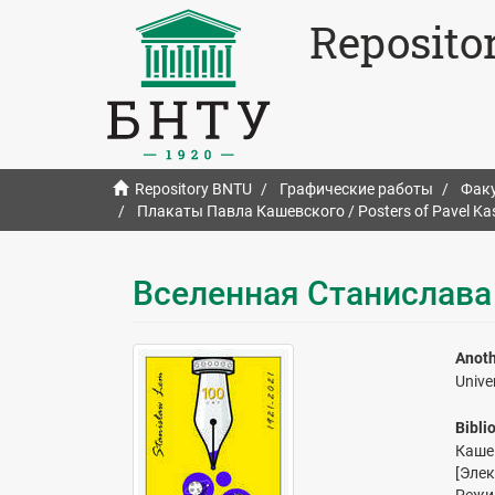
Reposito
Repository BNTU
Графические работы
Факу
Плакаты Павла Кашевского / Posters of Pavel Ka
Вселенная Станислава
Anoth
Unive
Bibli
Каше
[Эле