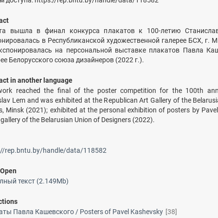
 доступа: https://rep.bntu.by/handle/data/118582
act
та вышла в финал конкурса плакатов к 100-летию Станисла
онировалась в Республиканской художественной галерее БСХ, г. М
 экспонировалась на персональной выставке плакатов Павла Ка
ее Белорусского союза дизайнеров (2022 г.).
act in another language
ork reached the final of the poster competition for the 100th ann
slav Lem and was exhibited at the Republican Art Gallery of the Belarus
ts, Minsk (2021); exhibited at the personal exhibition of posters by Pav
e gallery of the Belarusian Union of Designers (2022).
://rep.bntu.by/handle/data/118582
/
Open
лный текст (2.149Mb)
ctions
ты Павла Кашевского / Posters of Pavel Kashevsky
[38]