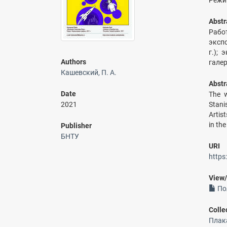
Режим
Abstr
Рабо
эксп
г.);
Authors
галер
Кашевский, П. А.
Abstr
Date
The w
2021
Stani
Artis
in th
Publisher
БНТУ
URI
https
View
По
Colle
Плака