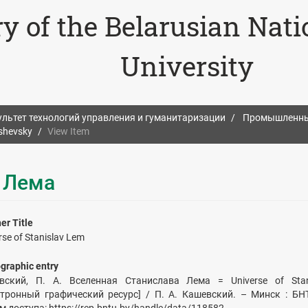
ry of the Belarusian Nat
University
льтет технологий управления и гуманитаризации
Промышленный
shevsky
View Item
 Лема
er Title
rse of Stanislav Lem
ographic entry
вский, П. А. Вселенная Станислава Лема = Universe of Stan
ктронный графический ресурс] / П. А. Кашевский. – Минск : БНТ