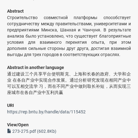
Abstract
Строительство совместной платформы способствует
сотрудничеству между правительствами, университетами и
предприятиями Минска, Шанхая и Чанчуня. В результате
анализа было установлено, что существует благоприятные
условия для взаимного перенятия опыта, при этом
дополняя сильные стороны друг друга, достигая взаимной
выгоды для трех городов в соответствующих отраслях.
Abstract in another language
通过建设三个共享平台使明斯克、上海和长春的政府、大学和企
业 在各自产业中实现合作发展。通过分析研究发现在相同产业中
可以互相交流学 习，而在不同产业中做到取长补短，从而实现三
座城市在各自产业中互利共赢
URI
https://rep.bntu.by/handle/data/115452
View/
Open
273-275.pdf (602.8Kb)