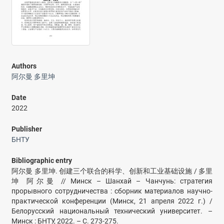
Authors
阿尔曼 多里坤
Date
2022
Publisher
БНТУ
Bibliographic entry
阿尔曼 多里坤. 创建三个联合的科学、创新和工业基础设施 / 多里
坤 阿尔曼 // Минск – Шанхай – Чанчунь: стратегия
прорывного сотрудничества : сборник материалов научно-
практической конференции (Минск, 21 апреля 2022 г.) /
Белорусский национальный технический университет. –
Минск : БНТУ, 2022. – С. 273-275.