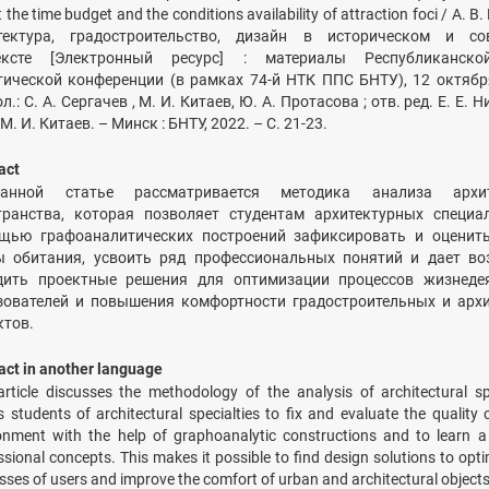
 the time budget and the conditions availability of attraction foci / А. В
тектура, градостроительство, дизайн в историческом и со
ексте [Электронный ресурс] : материалы Республиканско
тической конференции (в рамках 74-й НТК ППС БНТУ), 12 октября
л.: С. А. Сергачев , М. И. Китаев, Ю. А. Протасова ; отв. ред. Е. Е. Н
 М. И. Китаев. – Минск : БНТУ, 2022. – С. 21-23.
act
нной статье рассматривается методика анализа архит
транства, которая позволяет студентам архитектурных специа
щью графоаналитических построений зафиксировать и оценить
ы обитания, усвоить ряд профессиональных понятий и дает в
дить проектные решения для оптимизации процессов жизнедея
зователей и повышения комфортности градостроительных и арх
ктов.
act in another language
article discusses the methodology of the analysis of architectural s
s students of architectural specialties to fix and evaluate the quality o
onment with the help of graphoanalytic constructions and to learn 
ssional concepts. This makes it possible to find design solutions to optim
sses of users and improve the comfort of urban and architectural objects