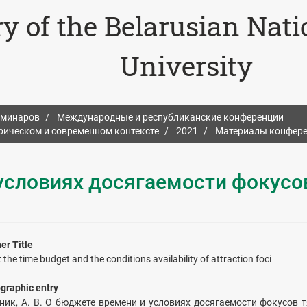
ry of the Belarusian Nat
University
еминаров
Международные и республиканские конференции
орическом и современном контексте
2021
Материалы конфере
условиях досягаемости фокусо
er Title
 the time budget and the conditions availability of attraction foci
ographic entry
ник, А. В. О бюджете времени и условиях досягаемости фокусов т