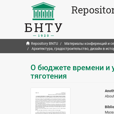
Reposito
Repository BNTU
Материалы конференций и с
Архитектура, градостроительство, дизайн в ист
О бюджете времени и 
тяготения
Anoth
About
Bibli
Маза