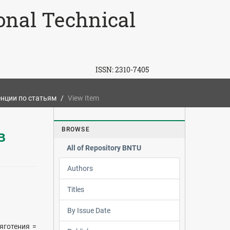
ional Technical
ISSN:
2310-7405
нции по статьям
View Item
BROWSE
в
All of Repository BNTU
Authors
Titles
By Issue Date
яготения =