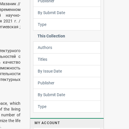
Publisher
. Мазаник //
временном
By Submit Date
й научно-
 2021 г. /
Type
итиевская ;
This Collection
Authors
ектурного
льностей с
Titles
 качество
озможность
By Issue Date
тельности
итектурных
Publisher
By Submit Date
pace, which
Type
f the living
a number of
ize the life
MY ACCOUNT
.