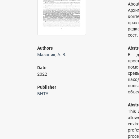
About
Архи
конт
прак
редко
сост.
Authors
Abstr
Мазаник, А. В.
В да
прос
помо
Date
сред
2022
нахо
поль
Publisher
объе
БНТУ
Abstr
This 
allow
envir
profe
proce