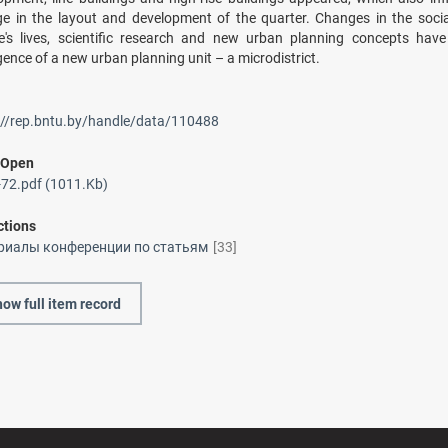
e in the layout and development of the quarter. Changes in the socia
e's lives, scientific research and new urban planning concepts have
ence of a new urban planning unit – a microdistrict.
://rep.bntu.by/handle/data/110488
/
Open
72.pdf (1011.Kb)
ctions
риалы конференции по статьям
[33]
ow full item record