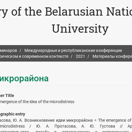
ry of the Belarusian Nat
University
еминаров
Международные и республиканские конференции
орическом и современном контексте
2021
Материалы конфере
микрорайона
er Title
mergence of the idea of the microdistress
ographic entry
сова, Ю. А. Возникновение идеи микрорайона = The emergence of t
microdistress / Ю. А. Протасова, А. Ю. Густова // Арх