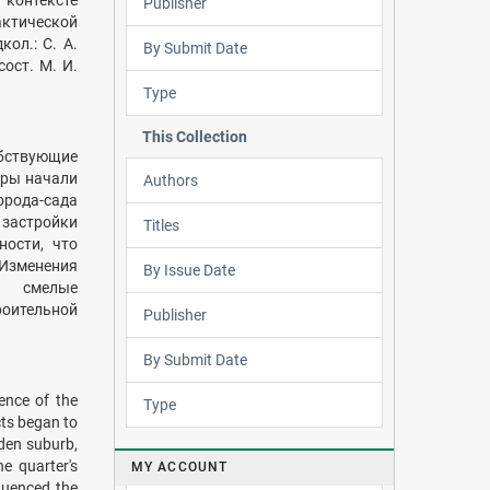
контексте
Publisher
ктической
ол.: С. А.
By Submit Date
сост. М. И.
Type
This Collection
бствующие
оры начали
Authors
орода-сада
застройки
Titles
ности, что
Изменения
By Issue Date
и смелые
роительной
Publisher
By Submit Date
ence of the
Type
cts began to
rden suburb,
he quarter's
MY ACCOUNT
fluenced the