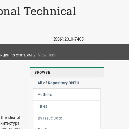
ional Technical
ISSN:
2310-7405
нции по статьям
View Item
BROWSE
All of Repository BNTU
Authors
Titles
he idea of
By Issue Date
итектура,