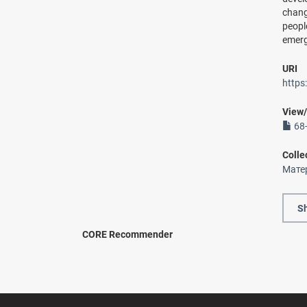
chang
peopl
emerg
URI
https
View
68-
Colle
Мате
Sh
CORE Recommender