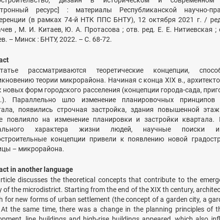
остроительство, дизайн в историческом и современном 
ктронный ресурс] : материалы Республиканской научно-пра
еренции (в рамках 74-й НТК ППС БНТУ), 12 октября 2021 г. / редк
чев , М. И. Китаев, Ю. А. Протасова ; отв. ред. Е. Е. Нитиевская ; 
в. – Минск : БНТУ, 2022. – С. 68-72.
act
атье рассматриваются теоретические концепции, спосо
икновению теории микрорайона. Начиная с конца XIX в., архитект
к новых форм городского расселения (концепции города-сада, приг
.). Параллельно шло изменение планировочных принципов 
тала, появились строчная застройка, здания повышенной этаж
е повлияло на изменение планировки и застройки квартала. 
иального характера жизни людей, научные поиски 
остроительные концепции привели к появлению новой градост
ицы – микрорайона.
act in another language
rticle discusses the theoretical concepts that contribute to the emerg
 of the microdistrict. Starting from the end of the XIX th century, archite
h for new forms of urban settlement (the concept of a garden city, a ga
. At the same time, there was a change in the planning principles of t
opment, line buildings and high-rise buildings appeared, which also in