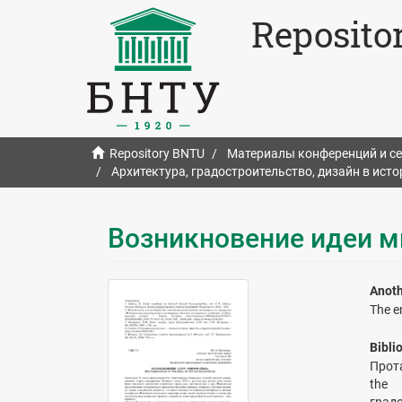
Reposito
Repository BNTU
Материалы конференций и с
Архитектура, градостроительство, дизайн в ист
Возникновение идеи 
Anoth
The e
Bibli
Прота
the 