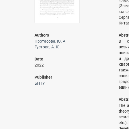
град
[Эле
конф
Серга
Китае
Authors
Abstr
Протасова, Ю. А.
В ст
Густова, А. Ю.
возн
поис
и др
Date
квар
2022
такж
соц
Publisher
град
БНТУ
един
Abstr
The a
theory
searc
etc.)
devel