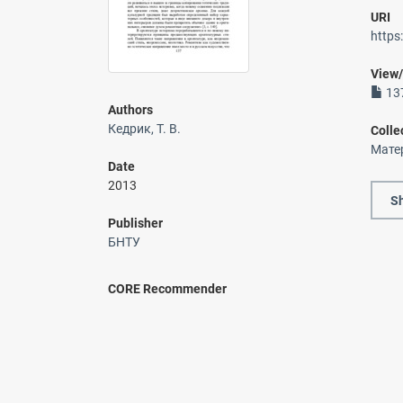
URI
https
View
137
Authors
Кедрик, Т. В.
Colle
Мате
Date
2013
Sh
Publisher
БНТУ
CORE Recommender