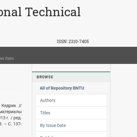
ional Technical
ISSN:
2310-7405
ew Item
BROWSE
All of Repository BNTU
Authors
 Кедрик //
: материалы
Titles
3 г. / ред.
. – С. 137-
By Issue Date