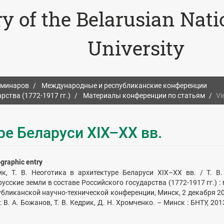
ry of the Belarusian Nat
University
еминаров
Международные и республиканские конференции
рства (1772-1917 гг.)
Материалы конференции по статьям
Vi
ре Беларуси ХІХ–ХХ вв.
ographic entry
ик, Т. В. Неоготика в архитектуре Беларуси ХІХ–ХХ вв. / Т. В.
усские земли в составе Российского государства (1772-1917 гг.) 
бликанской научно-технической конференции, Минск, 2 декабря 201
: В. А. Божанов, Т. В. Кедрик, Д. Н. Хромченко. – Минск : БНТУ, 2013