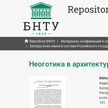
Reposito
Repository BNTU
Материалы конференций и с
Белорусские земли в составе Российского госуда
Неоготика в архитекту
Bibli
Кедр
Белор
Респу
колл.
141.