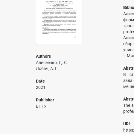
Bibli
Алис
форм
транс
profe
Алис
сбор
униве
– Мин
Authors
Алисеенко, Д. С.
Abstr
Лобач, А. Г.
В ст
зада
Date
мене
2021
Abstr
Publisher
The a
БНТУ
profes
URI
https