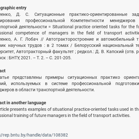
ographic entry
еенко, Д. С. Ситуационные практико-ориентированные за
ирования профессиональной Компетентности менеджеро
портной деятельности = Situational practice oriented tasks for the f
ssional competence of managers in the field of transport activit
еенко, А. Г. Лобач // Автотракторостроение и автомобильный т
ник научных трудов : в 2 томах / Белорусский национальный т
рситет, Автотракторный факультет ; редкол.: Д. В. Капский (отв. ред
ск : БНТУ, 2021. – Т. 2. – С. 201-205.
act
атье представлены примеры ситуационных практико ориент
ний, используемых в системе профессиональной подготовк
джеров в области транспортной деятельности.
act in another language
rticle presents examples of situational practice-oriented tasks used in t
sional training of future managers in the field of transport activities.
://rep.bntu.by/handle/data/108382