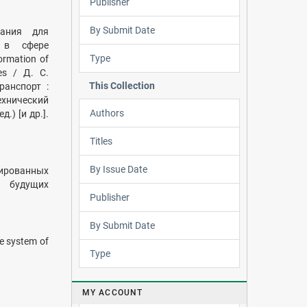
Publisher
By Submit Date
дания для
в в сфере
Type
ormation of
ies / Д. С.
This Collection
ранспорт :
ехнический
Authors
.) [и др.].
Titles
By Issue Date
ированных
и будущих
Publisher
By Submit Date
he system of
Type
MY ACCOUNT