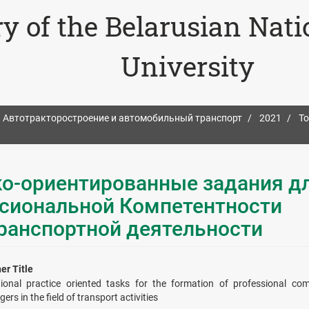
ry of the Belarusian Nat
University
Автотракторостроение и автомобильный транспорт
2021
То
о-ориентированные задания д
сиональной Компетентности
ранспортной деятельности
er Title
tional practice oriented tasks for the formation of professional co
rs in the field of transport activities