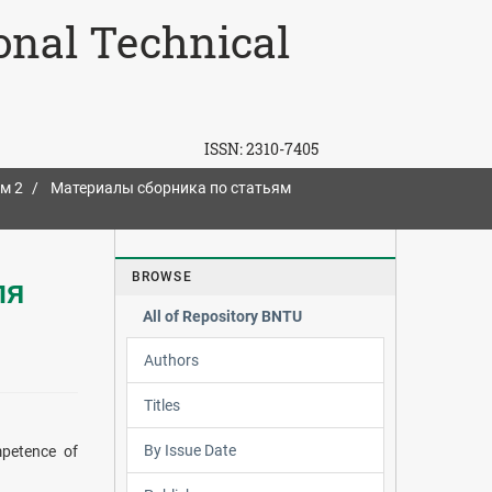
ional Technical
ISSN:
2310-7405
м 2
Материалы сборника по статьям
BROWSE
ля
All of Repository BNTU
Authors
Titles
By Issue Date
mpetence of