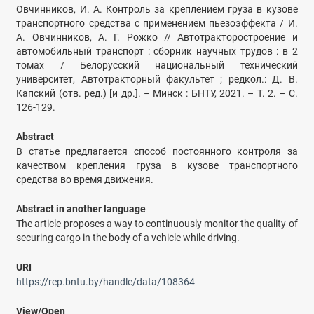
Овчинников, И. А. Контроль за креплением груза в кузове
транспортного средства с применением пьезоэффекта / И.
А. Овчинников, А. Г. Рожко // Автотракторостроение и
автомобильный транспорт : сборник научных трудов : в 2
томах / Белорусский национальный технический
университет, Автотракторный факультет ; редкол.: Д. В.
Капский (отв. ред.) [и др.]. – Минск : БНТУ, 2021. – Т. 2. – С.
126-129.
Abstract
В статье предлагается способ постоянного контроля за
качеством крепления груза в кузове транспортного
средства во время движения.
Abstract in another language
The article proposes a way to continuously monitor the quality of
securing cargo in the body of a vehicle while driving.
URI
https://rep.bntu.by/handle/data/108364
View/
Open