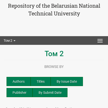
Repository of the Belarusian National
Technical University
Том 2
Togg
navig
Том 2
BROWSE BY
Authors
Titles
By Issue Date
Publisher
By Submit Date