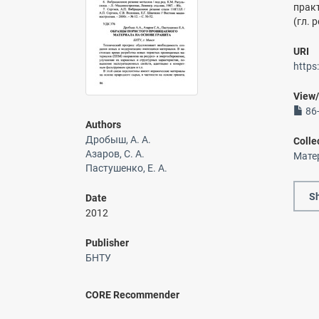
практ
(гл. р
URI
https
View
86-
Authors
Дробыш, А. А.
Colle
Азаров, С. А.
Мате
Пастушенко, Е. А.
Sh
Date
2012
Publisher
БНТУ
CORE Recommender