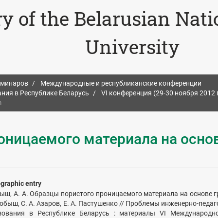
ry of the Belarusian Nat
University
еминаров
Международные и республиканские конференции
ния в Республике Беларусь
VI конференция (29-30 ноября 2012 г
m
оницаемого материала на осно
ographic entry
ыш, А. А. Образцы пористого проницаемого материала на основе гр
обыш, С. А. Азаров, Е. А. Пастушенко // Проблемы инженерно-педа
зования в Республике Беларусь : материалы VI Международно