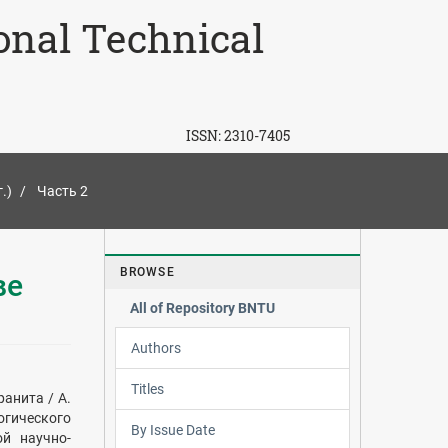
ional Technical
ISSN:
2310-7405
.)
Часть 2
BROWSE
ве
All of Repository BNTU
Authors
Titles
анита / А.
гогического
By Issue Date
й научно-