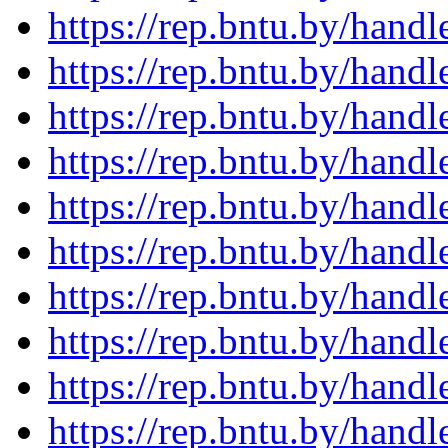
https://rep.bntu.by/hand
https://rep.bntu.by/hand
https://rep.bntu.by/hand
https://rep.bntu.by/hand
https://rep.bntu.by/hand
https://rep.bntu.by/hand
https://rep.bntu.by/hand
https://rep.bntu.by/hand
https://rep.bntu.by/hand
https://rep.bntu.by/hand