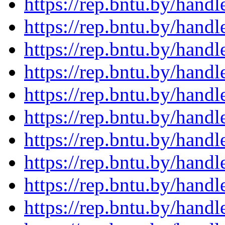
https://rep.bntu.by/hand
https://rep.bntu.by/hand
https://rep.bntu.by/hand
https://rep.bntu.by/hand
https://rep.bntu.by/hand
https://rep.bntu.by/hand
https://rep.bntu.by/hand
https://rep.bntu.by/hand
https://rep.bntu.by/hand
https://rep.bntu.by/hand