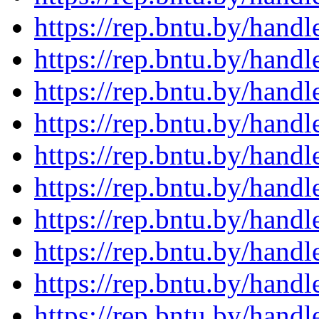
https://rep.bntu.by/hand
https://rep.bntu.by/hand
https://rep.bntu.by/hand
https://rep.bntu.by/hand
https://rep.bntu.by/hand
https://rep.bntu.by/hand
https://rep.bntu.by/hand
https://rep.bntu.by/hand
https://rep.bntu.by/hand
https://rep.bntu.by/hand