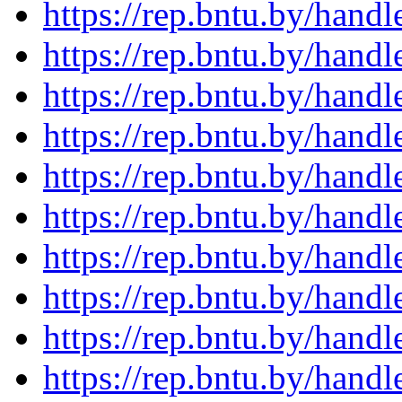
https://rep.bntu.by/hand
https://rep.bntu.by/hand
https://rep.bntu.by/hand
https://rep.bntu.by/hand
https://rep.bntu.by/hand
https://rep.bntu.by/hand
https://rep.bntu.by/hand
https://rep.bntu.by/hand
https://rep.bntu.by/hand
https://rep.bntu.by/hand