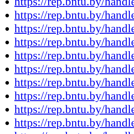
https://rep.bntu.by/hand
https://rep.bntu.by/hand
https://rep.bntu.by/hand
https://rep.bntu.by/hand
https://rep.bntu.by/hand
https://rep.bntu.by/hand
https://rep.bntu.by/hand
https://rep.bntu.by/handl
https://rep.bntu.by/handl
https://rep.bntu.by/hand