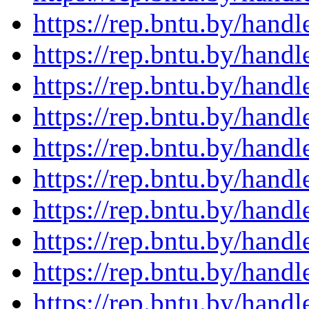
https://rep.bntu.by/hand
https://rep.bntu.by/hand
https://rep.bntu.by/hand
https://rep.bntu.by/hand
https://rep.bntu.by/hand
https://rep.bntu.by/hand
https://rep.bntu.by/hand
https://rep.bntu.by/hand
https://rep.bntu.by/hand
https://rep.bntu.by/hand