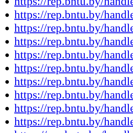
https://rep.bntu.by/handl
https://rep.bntu.by/hand
https://rep.bntu.by/hand
https://rep.bntu.by/hand
https://rep.bntu.by/hand
https://rep.bntu.by/hand
https://rep.bntu.by/hand
https://rep.bntu.by/hand
https://rep.bntu.by/hand
https://rep.bntu.by/hand