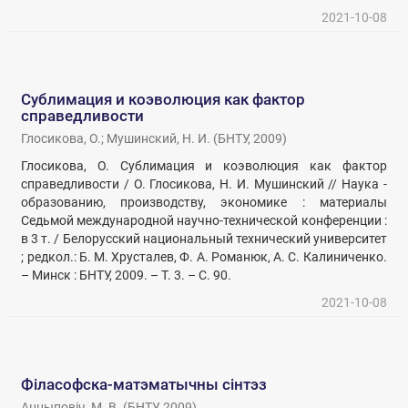
2021-10-08
Сублимация и коэволюция как фактор
справедливости
Глосикова, О.
;
Мушинский, Н. И.
(
БНТУ
,
2009
)
Глосикова, О. Сублимация и коэволюция как фактор
справедливости / О. Глосикова, Н. И. Мушинский // Наука -
образованию, производству, экономике : материалы
Седьмой международной научно-технической конференции :
в 3 т. / Белорусский национальный технический университет
; редкол.: Б. М. Хрусталев, Ф. А. Романюк, А. С. Калиниченко.
– Минск : БНТУ, 2009. – Т. 3. – С. 90.
2021-10-08
Філасофска-матэматычны сінтэз
Анцыповіч, М. В.
(
БНТУ
,
2009
)