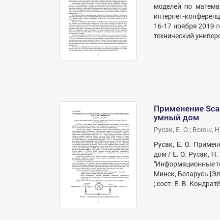
моделей по математ
интернет-конференц
16-17 ноября 2019 
технический университ
Применение Sca
умный дом
Русак, Е. О.
;
Воюш, Н.
Русак, Е. О. Приме
дом / Е. О. Русак, 
"Информационные те
Минск, Беларусь [Э
; сост. Е. В. Кондратё