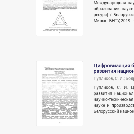
Международная нау
образовании, науке
ресурс] / Белорусс
Минск : БНТУ, 2019. 
Цифровизация б
развития нацио
Пупликов, С. И.
;
Бодр
Пупликов, С. И. 
развития национал
научно-техническа
науке и производст
Белорусский национа