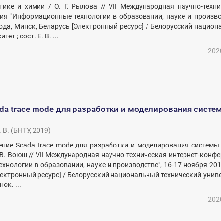
ике и химии / О. Г. Рылова // VII Международная научно-техни
ия "Информационные технологии в образовании, науке и произво
года, Минск, Беларусь [Электронный ресурс] / Белорусский нацио
ет ; сост. Е. В. ...
202
da trace mode для разработки и моделирования систе
 В.
(
БНТУ
,
2019
)
нение Scada trace mode для разработки и моделирования систем
Н. В. Воюш // VII Международная научно-техническая интернет-конф
хнологии в образовании, науке и производстве", 16-17 ноября 201
лектронный ресурс] / Белорусский национальный технический унив
нок. ...
202