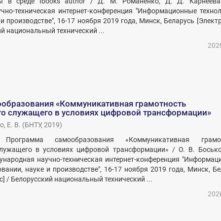
ы в среде Ibooks author / Д. М. Романенко, Д. Д. Карнеева 
чно-техническая интернет-конференция "Информационные технол
 и производстве", 16-17 ноября 2019 года, Минск, Беларусь [Элек
ий национальный технический ...
202
образования «Коммуникативная грамотность
го служащего в условиях цифровой трансформации»
, Е. В.
(
БНТУ
,
2019
)
Программа самообразования «Коммуникативная грамот
служащего в условиях цифровой трансформации» / О. В. Босько,
дународная научно-техническая интернет-конференция "Информац
овании, науке и производстве", 16-17 ноября 2019 года, Минск, Б
] / Белорусский национальный технический ...
202