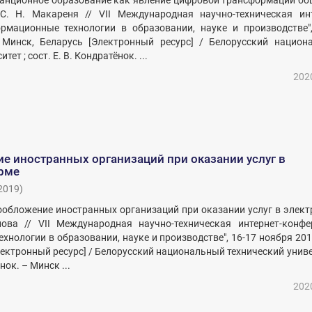
танционное образование как явление цифровой трансформации об
С. Н. Макареня // VII Международная научно-техническая инт
рмационные технологии в образовании, науке и производстве",
 Минск, Беларусь [Электронный ресурс] / Белорусский национ
ет ; сост. Е. В. Кондратёнок. ...
202
е иностранных организаций при оказании услуг в
рме
2019
)
гообложение иностранных организаций при оказании услуг в элек
ова // VII Международная научно-техническая интернет-конфе
хнологии в образовании, науке и производстве", 16-17 ноября 201
лектронный ресурс] / Белорусский национальный технический унив
ёнок. – Минск ...
202