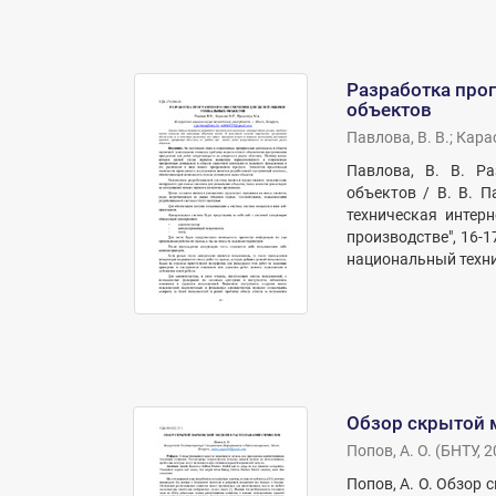
Разработка про
объектов
Павлова, В. В.
;
Карас
Павлова, В. В. Р
объектов / В. В. П
техническая интер
производстве", 16-1
национальный технич
Обзор скрытой 
Попов, А. О.
(
БНТУ
,
2
Попов, А. О. Обзор 