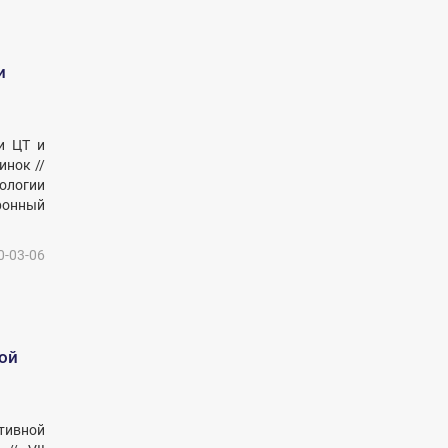
и
и ЦТ и
инок //
ологии
тронный
0-03-06
ой
тивной