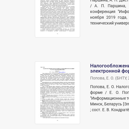
Паршина, А. П. Дис
/ А. П. Паршина, 
конференция "Инфо
ноября 2019 года,
технический университ
Налогообложени
электронной фо
Попова, Е. О.
(
БНТУ
,
Попова, Е. О. Нало
форме / Е. О. Поп
"Информационные те
Минск, Беларусь [Э
; сост. Е. В. Кондрат