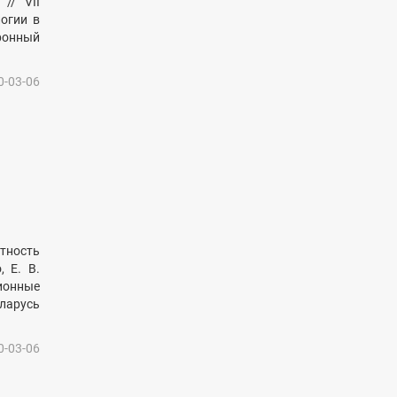
// VII
огии в
тронный
0-03-06
ность
 Е. В.
ионные
еларусь
0-03-06