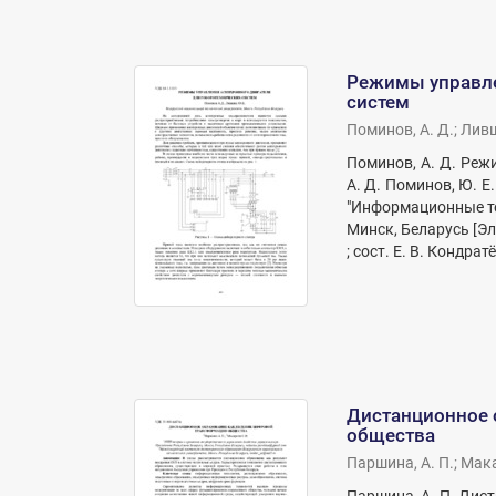
Режимы управле
систем
Поминов, А. Д.
;
Ливш
Поминов, А. Д. Реж
А. Д. Поминов, Ю. 
"Информационные те
Минск, Беларусь [Э
; сост. Е. В. Кондратё
Дистанционное 
общества
Паршина, А. П.
;
Мака