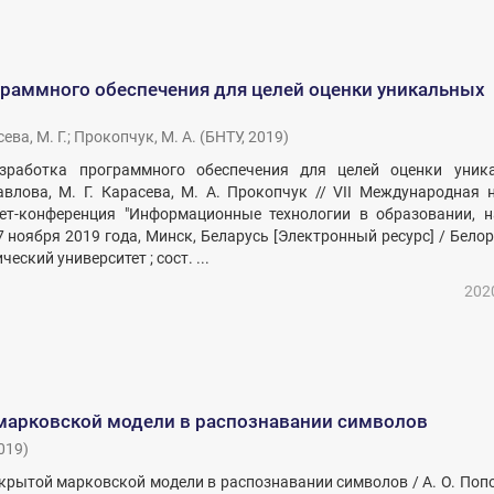
граммного обеспечения для целей оценки уникальных
ева, М. Г.
;
Прокопчук, М. А.
(
БНТУ
,
2019
)
азработка программного обеспечения для целей оценки уник
авлова, М. Г. Карасева, М. А. Прокопчук // VII Международная 
нет-конференция "Информационные технологии в образовании, н
7 ноября 2019 года, Минск, Беларусь [Электронный ресурс] / Бело
еский университет ; сост. ...
202
марковской модели в распознавании символов
019
)
скрытой марковской модели в распознавании символов / А. О. Попов