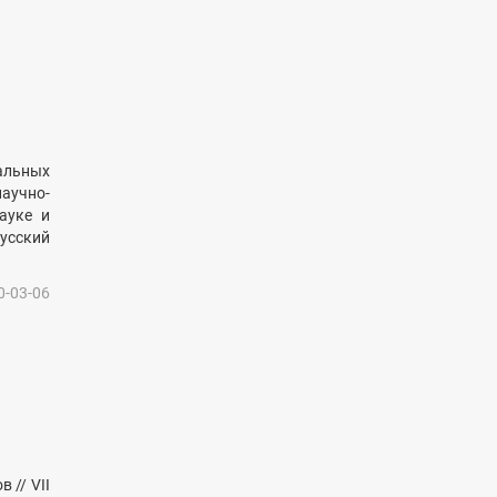
альных
научно-
ауке и
русский
0-03-06
 // VII