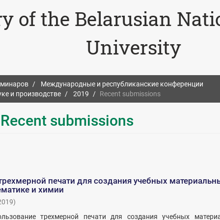
ry of the Belarusian Nat
University
еминаров
Международные и республиканские конференции
ке и производстве
2019
Recent submissions
 Recent submissions
трехмерной печати для создания учебных материальн
ематике и химии
2019
)
ользование трехмерной печати для создания учебных матери