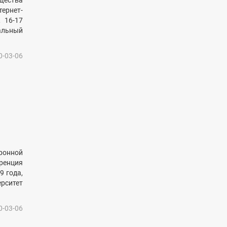
щества
ернет-
 16-17
альный
0-03-06
тронной
ренция
9 года,
ерситет
0-03-06