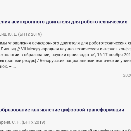
ния асинхронного двигателя для робототехнических
иц, Ю. Е.
(
БНТУ
,
2019
)
имы управления асинхронного двигателя для робототехнических с
Е. Лившиц // VII Международная научно-техническая интернет-конф
хнологии в образовании, науке и производстве", 16-17 ноября 201
лектронный ресурс] / Белорусский национальный технический унив
нок. – ...
202
образование как явление цифровой трансформации
реня, С. Н.
(
БНТУ
,
2019
)