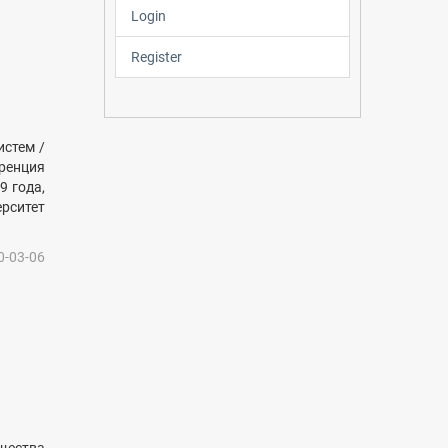
Login
Register
истем /
еренция
9 года,
ерситет
0-03-06