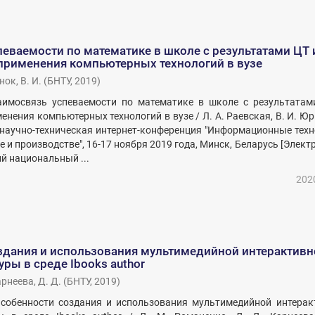
еваемости по математике в школе с результатами ЦТ 
рименения компьютерных технологий в вузе
ок, В. И.
(
БНТУ
,
2019
)
заимосвязь успеваемости по математике в школе с результатам
нения компьютерных технологий в вузе / Л. А. Раевская, В. И. Юр
научно-техническая интернет-конференция "Информационные техн
е и производстве", 16-17 ноября 2019 года, Минск, Беларусь [Элек
ий национальный ...
202
здания и использования мультимедийной интерактивн
уры в среде Ibooks author
рнеева, Д. Д.
(
БНТУ
,
2019
)
Особенности создания и использования мультимедийной интерак