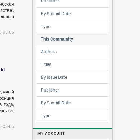
Publisher
ческая
дстве",
By Submit Date
нальный
Type
0-03-06
This Community
Authors
Titles
мы
By Issue Date
Publisher
ы умный
еренция
By Submit Date
9 года,
ерситет
Type
0-03-06
MY ACCOUNT