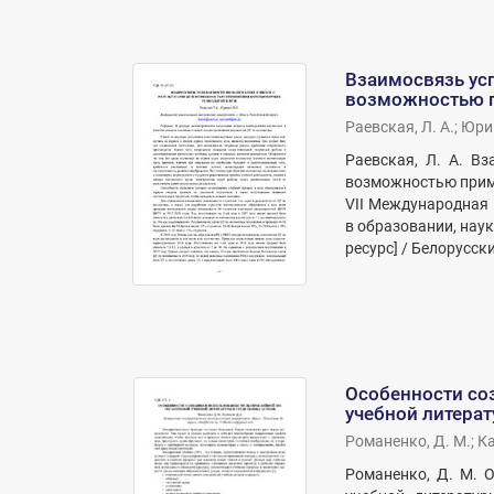
Взаимосвязь усп
возможностью п
Раевская, Л. А.
;
Юрин
Раевская, Л. А. В
возможностью приме
VII Международная 
в образовании, наук
ресурс] / Белорусск
Особенности со
учебной литерат
Романенко, Д. М.
;
Ка
Романенко, Д. М. 