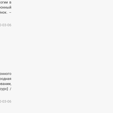
огии в
тронный
ёнок. –
0-03-06
онного
родная
вании,
сурс] /
0-03-06