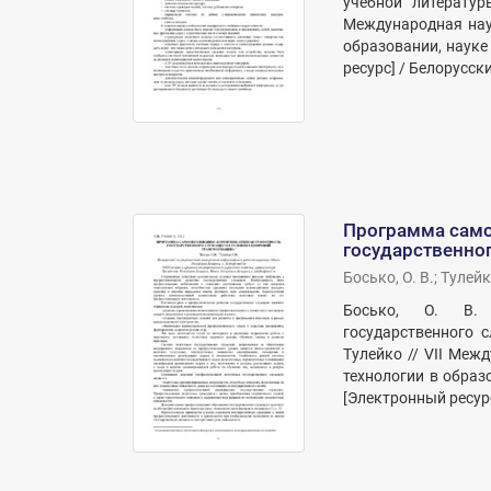
учебной литератур
Международная нау
образовании, науке
ресурс] / Белорусск
Программа само
государственно
Босько, О. В.
;
Тулейко
Босько, О. В. 
государственного 
Тулейко // VII Меж
технологии в образ
[Электронный ресурс