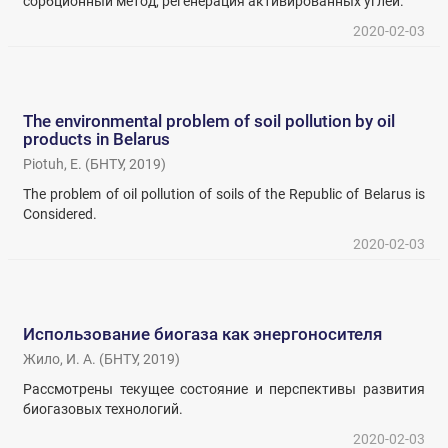
сорбционный метод, регенерация активированных углей.
2020-02-03
The environmental problem of soil pollution by oil
products in Belarus
Piotuh, Е.
(
БНТУ
,
2019
)
The problem of oil pollution of soils of the Republic of Belarus is
Considered.
2020-02-03
Использование биогаза как энергоносителя
Жило, И. А.
(
БНТУ
,
2019
)
Рассмотрены текущее состояние и перспективы развития
биогазовых технологий.
2020-02-03