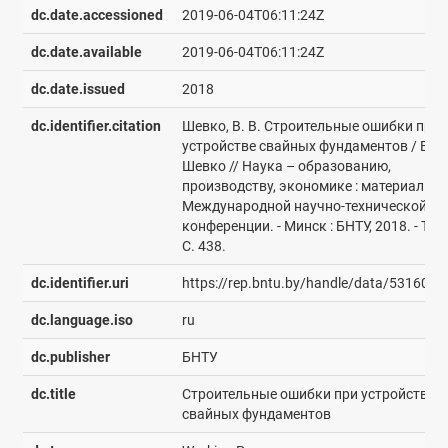
dc.date.accessioned
2019-06-04T06:11:24Z
dc.date.available
2019-06-04T06:11:24Z
dc.date.issued
2018
dc.identifier.citation
Шевко, В. В. Строительные ошибки при
устройстве свайных фундаментов / В. В
Шевко // Наука – образованию,
производству, экономике : материалы 1
Международной научно-технической
конференции. - Минск : БНТУ, 2018. - Т. 2.
С. 438.
dc.identifier.uri
https://rep.bntu.by/handle/data/53160
dc.language.iso
ru
dc.publisher
БНТУ
dc.title
Строительные ошибки при устройстве
свайных фундаментов