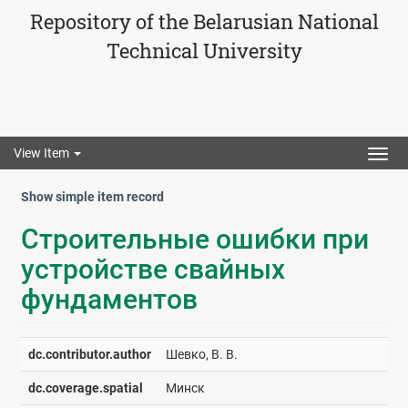
Repository of the Belarusian National
Technical University
View Item
Togg
navig
Show simple item record
Строительные ошибки при
устройстве свайных
фундаментов
dc.contributor.author
Шевко, В. В.
dc.coverage.spatial
Минск