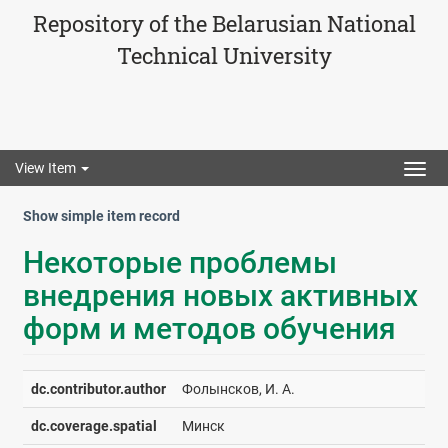
Repository of the Belarusian National
Technical University
View Item
Togg
navig
Show simple item record
Некоторые проблемы
внедрения новых активных
форм и методов обучения
dc.contributor.author
Фолынсков, И. А.
dc.coverage.spatial
Минск