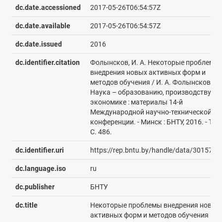
dc.date.accessioned
2017-05-26T06:54:57Z
dc.date.available
2017-05-26T06:54:57Z
dc.date.issued
2016
dc.identifier.citation
Фолынсков, И. А. Некоторые проблемы
внедрения новых активных форм и
методов обучения / И. А. Фолынсков //
Наука – образованию, производству,
экономике : материалы 14-й
Международной научно-технической
конференции. - Минск : БНТУ, 2016. - Т. 2.
С. 486.
dc.identifier.uri
https://rep.bntu.by/handle/data/30157
dc.language.iso
ru
dc.publisher
БНТУ
dc.title
Некоторые проблемы внедрения новых
активных форм и методов обучения