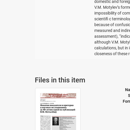
domestic and foreig
V.M. Motylevʼs form
impossibility of comp
scientifi c terminol
because of confusio
measured and indire
assessment), “indicat
although V.M. Motyle
calculations, but i
closeness of these r
Files in this item
Na
S
For