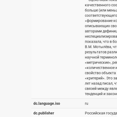
качественного со
больше (или меньш
соответствующего 
«формирование ко
описывающих свой
авторами дефиниц
неспециализирова
показала, что в 
В.М. Мотылёва, ч
результатов разли
научной терминол
«метрические», ре
«количественное 
свойство объекта 
«критерий». Это з
лет назад писал, 
связей между явле
тенденций и закон
dc.language.iso
ru
dc.publisher
Российская госуд