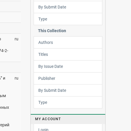
By Submit Date
Type
This Collection
ю
ru
Authors
74-2-
Titles
By Issue Date
” и
ru
Publisher
By Submit Date
мым
Type
ичных
MY ACCOUNT
терий
Login