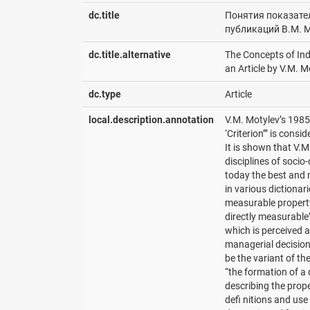
dc.title
Понятия показател
публикаций В.М. 
dc.title.alternative
The Concepts of Indi
an Article by V.M. M
dc.type
Article
local.description.annotation
V.M. Motylevʼs 1985 
‘Criterion’” is cons
It is shown that V.M
disciplines of socio
today the best and m
in various dictionari
measurable property 
directly measurable”;
which is perceived a
managerial decisions.
be the variant of th
“the formation of a
describing the prope
defi nitions and use