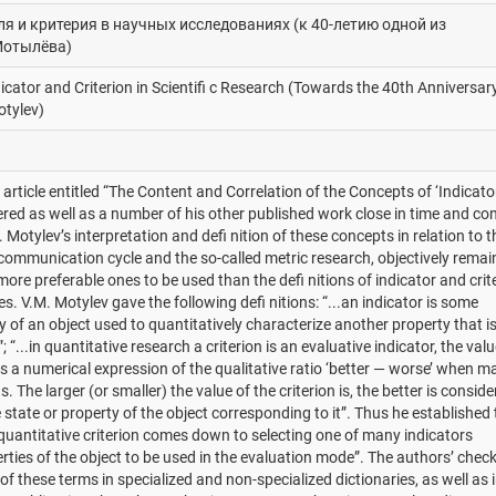
я и критерия в научных исследованиях (к 40-летию одной из
Мотылёва)
cator and Criterion in Scientifi c Research (Towards the 40th Anniversar
otylev)
article entitled “The Content and Correlation of the Concepts of ‘Indicato
idered as well as a number of his other published work close in time and co
. Motylevʼs interpretation and defi nition of these concepts in relation to t
-communication cycle and the so-called metric research, objectively remai
ore preferable ones to be used than the defi nitions of indicator and crit
es. V.M. Motylev gave the following defi nitions: “...an indicator is some
of an object used to quantitatively characterize another property that i
 “...in quantitative research a criterion is an evaluative indicator, the valu
s a numerical expression of the qualitative ratio ‘better — worse’ when m
 The larger (or smaller) the value of the criterion is, the better is conside
e state or property of the object corresponding to it”. Thus he established 
 quantitative criterion comes down to selecting one of many indicators
rties of the object to be used in the evaluation mode”. The authorsʼ check
 of these terms in specialized and non-specialized dictionaries, as well as 