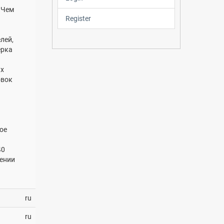
 Чем
Register
лей,
ерка
ях
овок
ое
40
лении
ru
ru