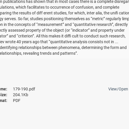
n publications has shown that in most cases there is a complete disregar
ulations, which facilitates to occurrence of confusion, and complete
aring the results of diff erent studies, for which, inter alia, the unifi catio
ogy serves. So far, studies positioning themselves as “metric” regularly lim
n in the concepts of “measurement” and “quantitative research”, directly
ctly assessed property of the object (or “indicator” and property under
or” and “criterion”. All this makes it diffi cult to conduct such research,
v wrote 40 years ago that “quantitative analysis consists not in ...
n identifying relationships between phenomena, determining the form and
elationships, revealing trends and patterns”.
me:
179-190.pdf
View/
Open
ize:
204.1Kb
mat:
PDF