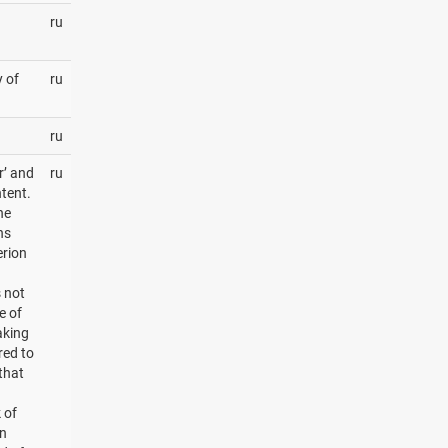
ru
y of
ru
ru
r’ and
ru
ntent.
he
ns
erion
s not
e of
aking
red to
that
 of
in