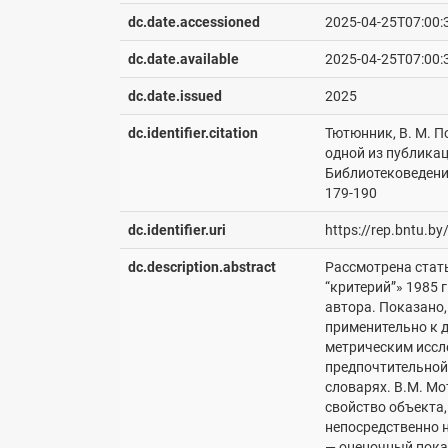
dc.date.accessioned
2025-04-25T07:00:
dc.date.available
2025-04-25T07:00:
dc.date.issued
2025
dc.identifier.citation
Тютюнник, В. М. П
одной из публикац
Библиотековедение.
179-190
dc.identifier.uri
https://rep.bntu.b
dc.description.abstract
Рассмотрена стат
“критерий”» 1985 
автора. Показано,
применительно к 
метрическим иссл
предпочтительной 
словарях. В.М. Мо
свойство объекта,
непосредственно 
— оценочный пока