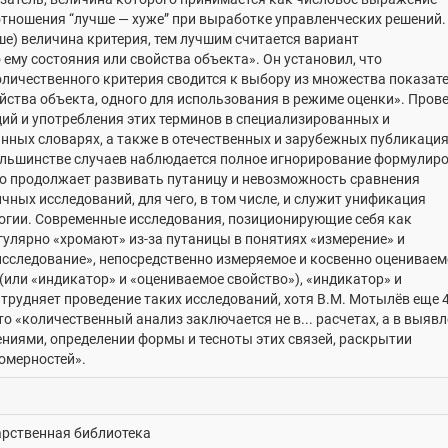
отношения “лучше — хуже” при выработке управленческих решений.
е) величина критерия, тем лучшим считается вариант
ему состояния или свойства объекта». Он установил, что
личественного критерия сводится к выбору из множества показате
ства объекта, одного для использования в режиме оценки». Пров
ий и употребления этих терминов в специализированных и
нных словарях, а также в отечественных и зарубежных публикаци
большинстве случаев наблюдается полное игнорирование формулир
то продолжает развивать путаницу и невозможность сравнения
чных исследований, для чего, в том числе, и служит унификация
огии. Современные исследования, позиционирующие себя как
гулярно «хромают» из-за путаницы в понятиях «измерение» и
исследование», непосредственно измеряемое и косвенно оцениваем
(или «индикатор» и «оцениваемое свойство»), «индикатор» и
атрудняет проведение таких исследований, хотя В.М. Мотылёв еще 
что «количественный анализ заключается не в... расчетах, а в выяв
ниями, определении формы и тесноты этих связей, раскрытии
омерностей».
арственная библиотека