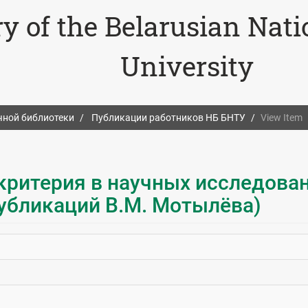
ry of the Belarusian Nat
University
чной библиотеки
Публикации работников НБ БНТУ
View Item
 критерия в научных исследова
публикаций В.М. Мотылёва)