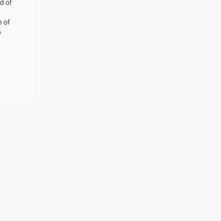
d of
n of
p