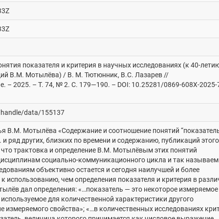
33Z
33Z
онятия показателя и критерия в научных исследованиях (к 40-лети
ий В.М. Мотылёва) / В. М. Тютюнник, В.С. Лазарев //
 – 2025. – Т. 74, № 2. С. 179—190. – DOI: 10.25281/0869-608X-2025-
y/handle/data/155137
ья В.М. Мотылёва «Содержание и соотношение понятий “показатель
г. и ряд других, близких по времени и содержанию, публикаций этого
 что трактовка и определение В.М. Мотылёвым этих понятий
дисциплинам социально-коммуникационного цикла и так называе
едованиям объективно остается и сегодня наилучшей и более
к использованию, чем определения показателя и критерия в разл
тылёв дал определения: «…показатель — это некоторое измеряемое
 используемое для количественной характеристики другого
не измеряемого свойства»; «…в количественных исследованиях кри
затель, величина которого принимается как числовое выражение