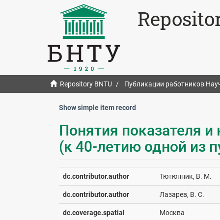
Reposito
Repository BNTU
Публикации работников Нау
Show simple item record
Понятия показателя и
(к 40-летию одной из 
dc.contributor.author
Тютюнник, В. М.
dc.contributor.author
Лазарев, В. С.
dc.coverage.spatial
Москва