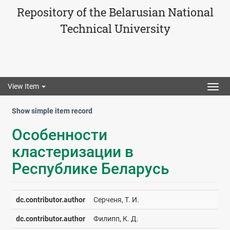
Repository of the Belarusian National
Technical University
View Item
Togg
navig
Show simple item record
Особенности
кластеризации в
Республике Беларусь
dc.contributor.author
Серченя, Т. И.
dc.contributor.author
Филипп, К. Д.