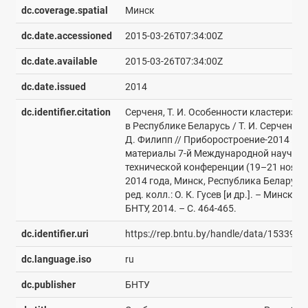
dc.coverage.spatial
Минск
dc.date.accessioned
2015-03-26T07:34:00Z
dc.date.available
2015-03-26T07:34:00Z
dc.date.issued
2014
dc.identifier.citation
Серченя, Т. И. Особенности кластериза
в Республике Беларусь / Т. И. Серченя, К
Д. Филипп // Приборостроение-2014 :
материалы 7-й Международной научно-
технической конференции (19–21 ноябр
2014 года, Минск, Республика Беларусь)
ред. колл.: О. К. Гусев [и др.]. – Минск :
БНТУ, 2014. – С. 464-465.
dc.identifier.uri
https://rep.bntu.by/handle/data/15339
dc.language.iso
ru
dc.publisher
БНТУ