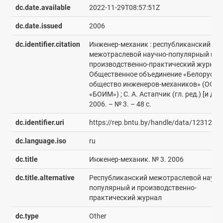
dc.date.available
2022-11-29T08:57:51Z
dc.date.issued
2006
dc.identifier.citation
Инженер-механик : республиканский
межотраслевой научно-популярный и
производственно-практический журнал 
Общественное объединение «Белорусск
общество инженеров-механиков» (ОО
«БОИМ») ; С. А. Астапчик (гл. ред.) [и др.]
2006. – № 3. – 48 с.
dc.identifier.uri
https://rep.bntu.by/handle/data/123128
dc.language.iso
ru
dc.title
Инженер-механик. № 3. 2006
dc.title.alternative
Республиканский межотраслевой научн
популярный и производственно-
практический журнал
dc.type
Other