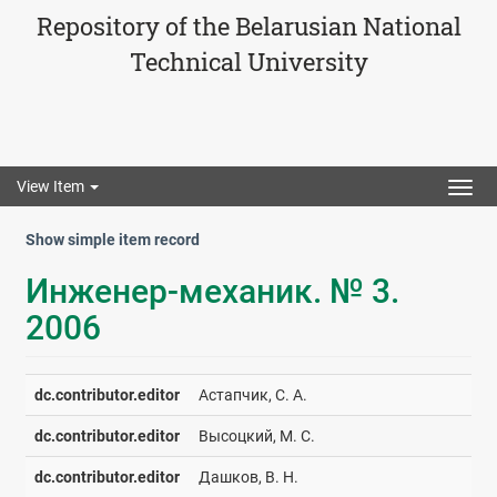
Repository of the Belarusian National
Technical University
View Item
Togg
navig
Show simple item record
Инженер-механик. № 3.
2006
dc.contributor.editor
Астапчик, С. А.
dc.contributor.editor
Высоцкий, М. С.
dc.contributor.editor
Дашков, В. Н.