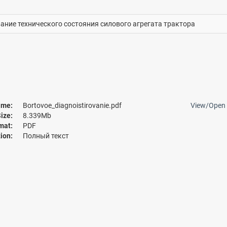
ание технического состояния силового агрегата трактора
me:
Bortovoe_diagnoistirovanie.pdf
View/
Open
ize:
8.339Mb
mat:
PDF
ion:
Полный текст