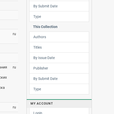
By Submit Date
Type
This Collection
ru
Authors
Titles
By Issue Date
ания
ru
Publisher
ских
By Submit Date
ска
Type
MY ACCOUNT
ru
Login