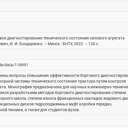
овое диагностирование технического состояния силового агрегата
вич, И. И. Бондаренко. – Минск : БНТУ, 2022. – 126 с.
dle/data/118991
рены вопросы повышения эффективности бортового диагностиров
сорной системы технического состояния трактора путем контроля
гата. Монография предназначена для научных и инженерно-техниче
ихся разработками методов бортового диагностирования степени
орного масла, степени износа фрикционных накладок ведомого ди
икционных дисков гидроподжимных муфт коробки передач,
ой техники, а также для студентов вузов.