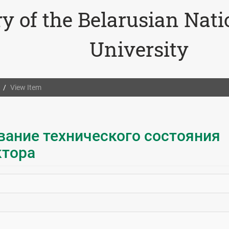
ry of the Belarusian Nat
University
View Item
вание технического состояния
ктора