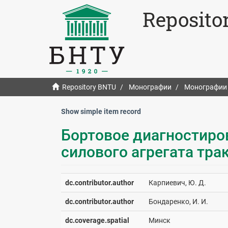
Reposito
Repository BNTU
Монографии
Монографии
Show simple item record
Бортовое диагностиро
силового агрегата тра
dc.contributor.author
Карпиевич, Ю. Д.
dc.contributor.author
Бондаренко, И. И.
dc.coverage.spatial
Минск