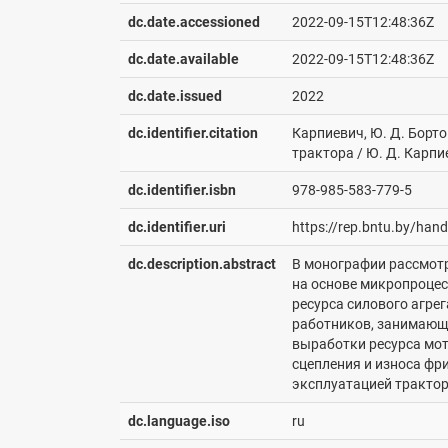
dc.date.accessioned
2022-09-15T12:48:36Z
dc.date.available
2022-09-15T12:48:36Z
dc.date.issued
2022
dc.identifier.citation
Карпиевич, Ю. Д. Борт
трактора / Ю. Д. Карпие
dc.identifier.isbn
978-985-583-779-5
dc.identifier.uri
https://rep.bntu.by/han
dc.description.abstract
В монографии рассмот
на основе микропроцес
ресурса силового агре
работников, занимающ
выработки ресурса мот
сцепления и износа фр
эксплуатацией тракторн
dc.language.iso
ru