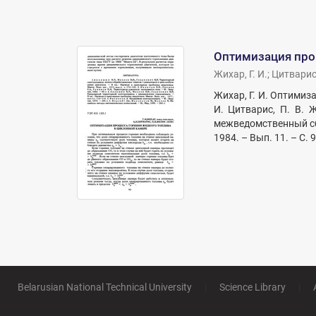
Оптимизация про
Жихар, Г. И.
;
Цитварис,
Жихар, Г. И. Оптимиз
И. Цитварис, П. В. 
межведомственный сбо
1984. – Вып. 11. – С. 
Belarusian National Technical University
|
Science Library
|