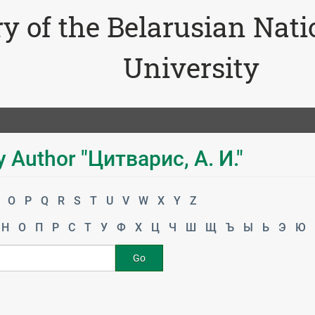
ry of the Belarusian Nat
University
 Author "Цитварис, А. И."
O
P
Q
R
S
T
U
V
W
X
Y
Z
Н
О
П
Р
С
Т
У
Ф
Х
Ц
Ч
Ш
Щ
Ъ
Ы
Ь
Э
Ю
Go