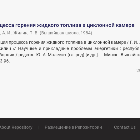
цесса горения жидкого топлива в циклонной камере
 А. И.
;
Жилин, П. В.
(
Вышэйшая школа
,
1984
)
ация процесса горения жидкого топлива в циклонной камере / Г. И. 
Жилин // Научные и прикладные проблемы энергетики : респуб
рник / редкол.: Ю. А. Малевич (гл. ред) [и др.]. – Минск : Вышэйш
93-96.
2
About Repository
|
Размещение в Репозитории
|
Contact Us