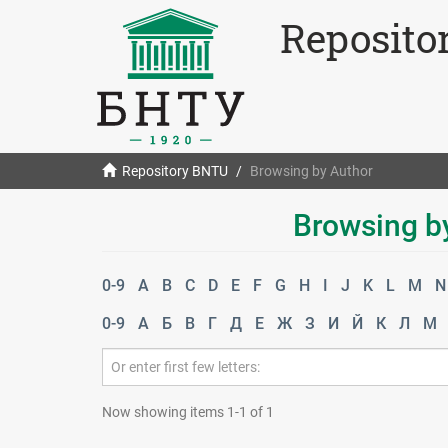
Reposito
Repository BNTU
Browsing by Author
Browsing by
0-9
A
B
C
D
E
F
G
H
I
J
K
L
M
N
0-9
А
Б
В
Г
Д
Е
Ж
З
И
Й
К
Л
М
Now showing items 1-1 of 1