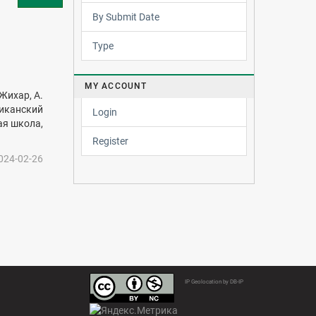
By Submit Date
Type
MY ACCOUNT
Жихар, А.
ликанский
Login
ая школа,
Register
024-02-26
IP Geolocation by DB-IP