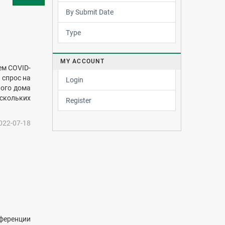
By Submit Date
Type
MY ACCOUNT
ем COVID-
 спрос на
Login
ного дома
скольких
Register
022-07-18
ференции