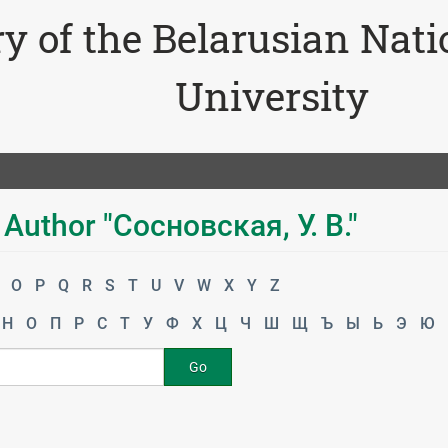
ry of the Belarusian Nat
University
Author "Сосновская, У. В."
O
P
Q
R
S
T
U
V
W
X
Y
Z
Н
О
П
Р
С
Т
У
Ф
Х
Ц
Ч
Ш
Щ
Ъ
Ы
Ь
Э
Ю
Go