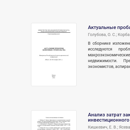
Актуальные проб
Голубова, О. С.
;
Корбан
В сборнике изложен
исследуются проб
макроэкономически
недвижимости. Пре
экономистов, аспиран
Анализ затрат за
инвестиционного
Кишкевич, Е. В.
;
Ясева,