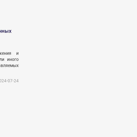
ичных
бжения и
ли иного
авляемых
024-07-24