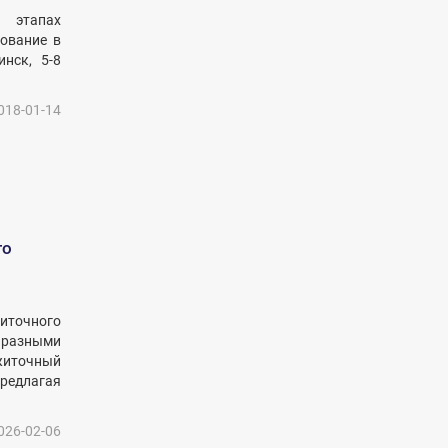
х этапах
зование в
нск, 5-8
018-01-14
го
иточного
 разными
житочный
предлагая
026-02-06