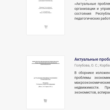
«Актуальные пробле
организации и упра
состояния Респуб
педагогических работ
Актуальные проб
Голубова, О. С.
;
Корбан
В сборнике изложен
проблемы экономик
макроэкономически
недвижимости. Пре
экономистов, аспиран