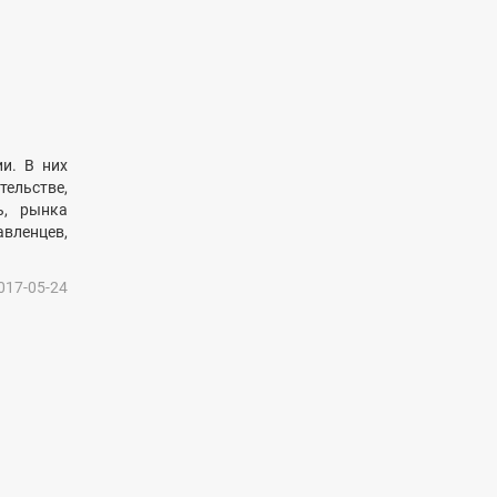
и. В них
льстве,
ь, рынка
вленцев,
017-05-24