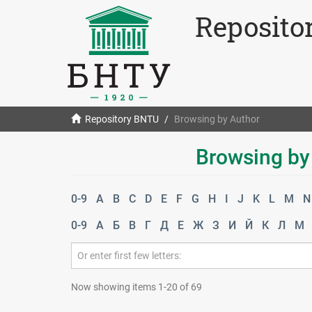
Reposito
Repository BNTU
Browsing by Author
Browsing by 
0-9
A
B
C
D
E
F
G
H
I
J
K
L
M
N
0-9
А
Б
В
Г
Д
Е
Ж
З
И
Й
К
Л
М
Now showing items 1-20 of 69