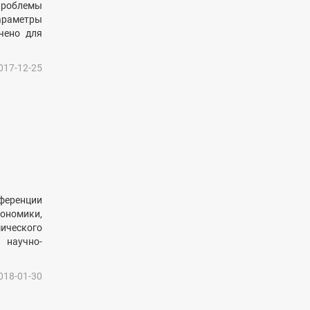
проблемы
араметры
чено для
017-12-25
ференции
ономики,
ического
 научно-
018-01-30