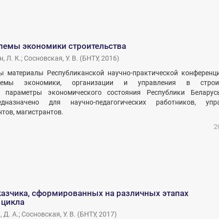
лемы экономики строительства
, Л. К.
;
Сосновская, У. В.
(
БНТУ
,
2016
)
ы материалы Республиканской научно-практической конференци
лемы экономики, организации и управления в строите
е параметры экономического состояния Республики Беларус
дназначено для научно-педагогических работников, упра
тов, магистрантов.
2
казчика, сформированных на различных этапах
 цикла
 Д. А.
;
Сосновская, У. В.
(
БНТУ
,
2017
)