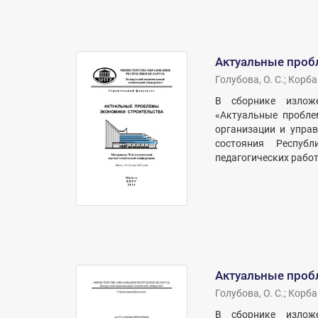
Актуальные проб
Голубова, О. С.
;
Корбан
В сборнике изложе
«Актуальные пробле
организации и упра
состояния Респуб
педагогических работ
Актуальные проб
Голубова, О. С.
;
Корбан
В сборнике изложе