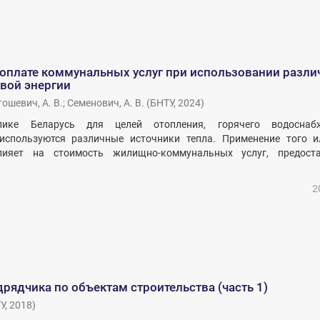
 оплате коммунальных услуг при использовании разл
вой энергии
ошевич, А. В.
;
Семенович, А. В.
(
БНТУ
,
2024
)
лике Беларусь для целей отопления, горячего водосна
используются различные источники тепла. Применение того и
лияет на стоимость жилищно-коммунальных услуг, предост
2
дрядчика по объектам строительства (часть 1)
У
,
2018
)