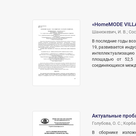
«HomeMODE VILLA
Шанюкевич, И. В.
;
Сос
В последние годы воз
19, развивается инду
интеллектуализацию 
площадью от 52,5 
соединяющихся между
Актуальные проб
Голубова, О. С.
;
Корбан
В сборнике изложе