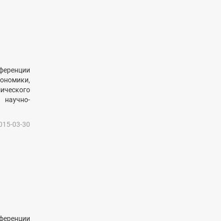
ференции
ономики,
ического
 научно-
015-03-30
ференции