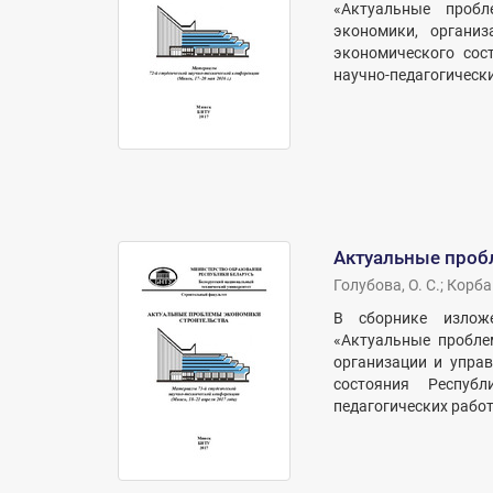
«Актуальные пробл
экономики, органи
экономического сос
научно-педагогически
Актуальные проб
Голубова, О. С.
;
Корбан
В сборнике изложе
«Актуальные пробле
организации и упра
состояния Респуб
педагогических работ