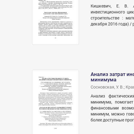
Кишкевич, Е. В. 
инвестиционного цик
строительстве : ма
декабря 2016 года) / ре
Анализ затрат ин
минимума
Сосновская, У. В.
;
Крав
Анализ фактически
минимума, помогает
финансовыми возмо
минимум, можно гово
более доступные про