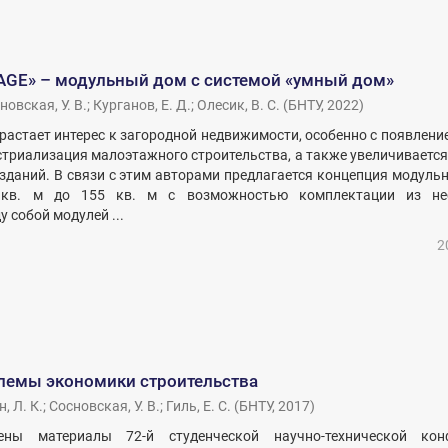
GE» – модульный дом с системой «умный дом»
новская, У. В.
;
Курганов, Е. Д.
;
Олесик, В. С.
(
БНТУ
,
2022
)
растает интерес к загородной недвижимости, особенно с появлени
стриализация малоэтажного строительства, а также увеличивается
зданий. В связи с этим авторами предлагается концепция модуль
кв. м до 155 кв. м с возможностью комплектации из не
 собой модулей ...
2
лемы экономики строительства
, Л. К.
;
Сосновская, У. В.
;
Гиль, Е. С.
(
БНТУ
,
2017
)
ны материалы 72-й студенческой научно-технической кон