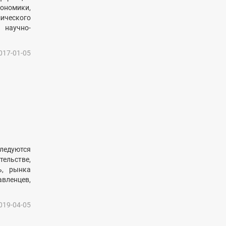
ономики,
ического
 научно-
017-01-05
ледуются
ельстве,
ь, рынка
вленцев,
019-04-05