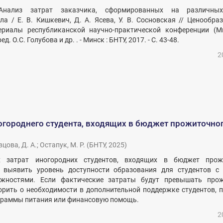
Анализ затрат заказчика, сформированных на различны
ла / Е. В. Кишкевич, Д. А. Ясева, У. В. Сосновская // Ценообра
териалы республиканской научно-практической конференции (Ми
д. О.С. Голубова и др. . - Минск : БНТУ, 2017. - С. 43-48.
2
огороднего студента, входящих в бюджет прожиточно
цова, Д. А.
;
Остапук, М. Р.
(
БНТУ
,
2025
)
х затрат иногородних студентов, входящих в бюджет прож
 выявить уровень доступности образования для студентов с
жностями. Если фактические затраты будут превышать про
рить о необходимости в дополнительной поддержке студентов, 
граммы питания или финансовую помощь.
2