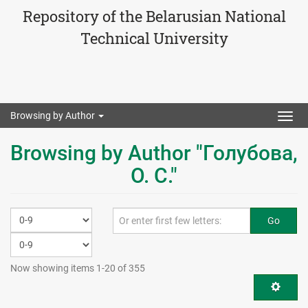
Repository of the Belarusian National
Technical University
Browsing by Author
Togg
navig
Browsing by Author "Голубова,
О. С."
Go
Now showing items 1-20 of 355