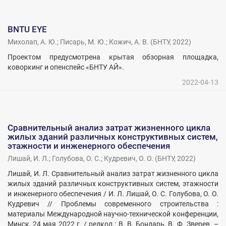
BNTU EYE
Михолап, А. Ю.
;
Писарь, М. Ю.
;
Кожич, А. В.
(
БНТУ
,
2022
)
Проектом предусмотрена крытая обзорная площадка,
коворкинг и опенспейс «БНТУ АЙ».
2022-04-13
Cравнительный анализ затрат жизненного цикла
жилых зданий различных конструктивных систем,
этажности и инженерного обеспечения
Лишай, И. Л.
;
Голубова, О. С.
;
Кудревич, О. О.
(
БНТУ
,
2022
)
Лишай, И. Л. Cравнительный анализ затрат жизненного цикла
жилых зданий различных конструктивных систем, этажности
и инженерного обеспечения / И. Л. Лишай, О. С. Голубова, О. О.
Кудревич // Проблемы современного строительства :
материалы Международной научно-технической конференции,
Минск, 24 мая 2022 г. / редкол.: В. В. Бондарь, В. Ф. Зверев. –