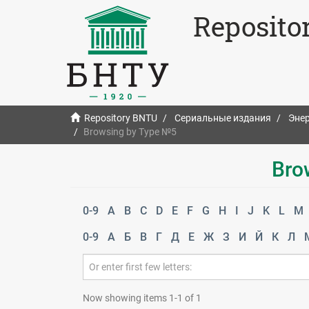
Reposito
Repository BNTU
Сериальные издания
Энер
Browsing by Type №5
Bro
0-9
A
B
C
D
E
F
G
H
I
J
K
L
M
0-9
А
Б
В
Г
Д
Е
Ж
З
И
Й
К
Л
Now showing items 1-1 of 1