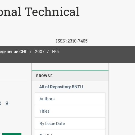
ional Technical
ISSN:
2310-7405
ъединений СНГ
2007
№5
BROWSE
All of Repository BNTU
Authors
Ю
Я
Titles
By Issue Date