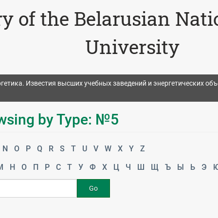
ry of the Belarusian Nat
University
гетика. Известия высших учебных заведений и энергетических об
wsing by Type: №5
N
O
P
Q
R
S
T
U
V
W
X
Y
Z
М
Н
О
П
Р
С
Т
У
Ф
Х
Ц
Ч
Ш
Щ
Ъ
Ы
Ь
Э
Go