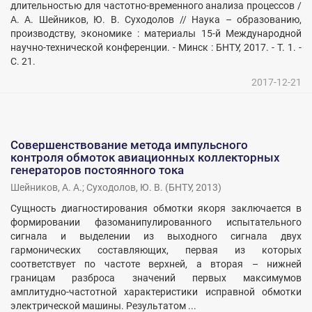
длительностью для частотно-временного анализа процессов /
А. А. Шейников, Ю. В. Суходолов // Наука – образованию,
производству, экономике : материалы 15-й Международной
научно-технической конференции. - Минск : БНТУ, 2017. - Т. 1. -
С. 21.
2017-12-21
Совершенствование метода импульсного
контроля обмоток авиационных коллекторных
генераторов постоянного тока
Шейников, А. А.
;
Суходолов, Ю. В.
(
БНТУ
,
2013
)
Сущность диагностирования обмотки якоря заключается в
формировании фазоманипулированного испытательного
сигнала и выделении из выходного сигнала двух
гармонических составляющих, первая из которых
соответствует по частоте верхней, а вторая – нижней
границам разброса значений первых максимумов
амплитудно-частотной характеристики исправной обмотки
электрической машины. Результатом ...