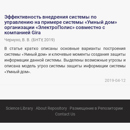
Эффективность внедрения системы по
управлению на примере системы «Умный дом»
организации «ЭлектроПолис» совместно с
компанией Gira
Чернухо, В. В.
(
БНТУ
,
2019
)
В статье кратко описаны основные варианты построения
системы «Умный дом» и ключевые моменты создания защиты
информации данной системы. Выделены возможные угрозы и
описана модель угроз системы защиты информации системы
«Умный дом».
2019-04-12
Science Library
|
About Repository
|
Размещение в Репозитории
|
Contact Us