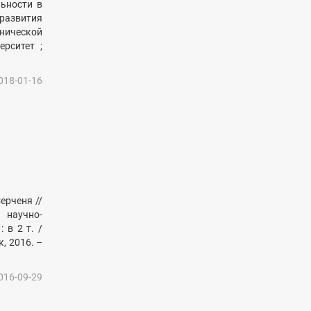
льности в
развития
нической
ерситет ;
018-01-16
ерченя //
 научно-
 в 2 т. /
к, 2016. –
016-09-29