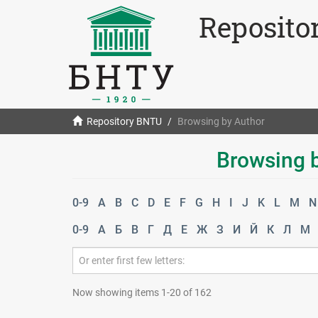
Reposito
Repository BNTU
Browsing by Author
Browsing b
0-9
A
B
C
D
E
F
G
H
I
J
K
L
M
N
0-9
А
Б
В
Г
Д
Е
Ж
З
И
Й
К
Л
М
Now showing items 1-20 of 162