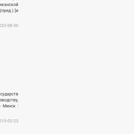
иканской
пред.) [и
022-08-30
осударств
зводству,
- Минск :
015-02-23