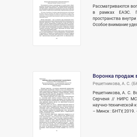
Рассматриваются воп
в рамках ЕАЭС. П
пространства внутри
Особое внимание уде
Воронка продаж 
Решетникова, А. С.
(
Б
Решетникова, А. С. В
Серченя // НИРС МСФ
научно-технической ко
– Минск : БНТУ, 2019. 