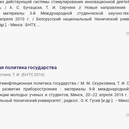
лиз действующей системы стимулирования инновационной деяте
сь / А. С. Бучацкая, Т. И. Серченя // Новые направления 
 материалы 3-й Международной студенческой научно-тех
апреля 2010 г. / Белорусский национальный технический унив
р.]. - Минск : БНТУ, ...
2
я политика государства
рченя, Т. И.
(
БНТУ
,
2016
)
тиинфляционная политика государства / М. М. Скурковина, Т. И. С
 развития приборостроения : материалы 9-й международной
нции молодых ученых и студентов, Минск, 20–22 апреля 2016 г. :
ный технический университет ; редкол.: О. К. Гусев [и др.]. – Минс
2