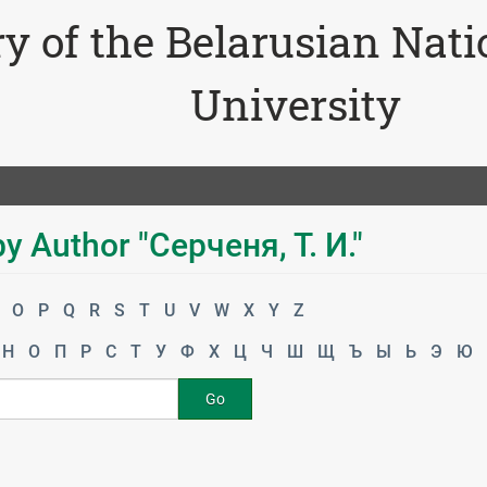
ry of the Belarusian Nat
University
y Author "Серченя, Т. И."
O
P
Q
R
S
T
U
V
W
X
Y
Z
Н
О
П
Р
С
Т
У
Ф
Х
Ц
Ч
Ш
Щ
Ъ
Ы
Ь
Э
Ю
Go