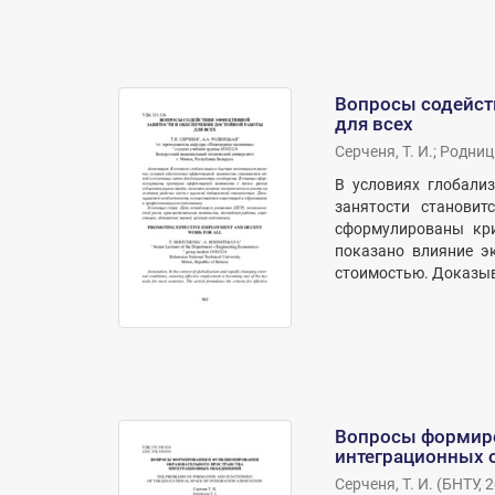
Вопросы содейст
для всех
Серченя, Т. И.
;
Родницк
В условиях глобали
занятости станови
сформулированы кри
показано влияние э
стоимостью. Доказыв
Вопросы формиро
интеграционных 
Серченя, Т. И.
(
БНТУ
,
2