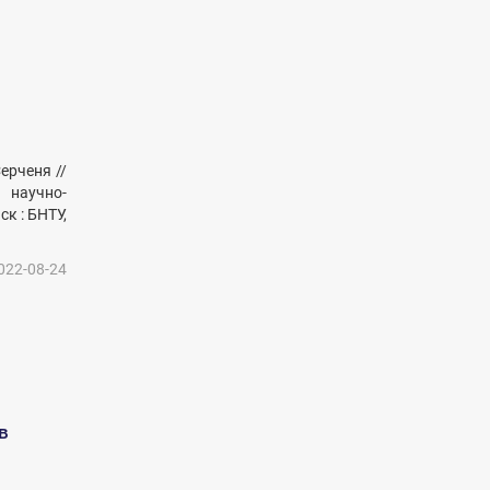
ерченя //
 научно-
ск : БНТУ,
022-08-24
в