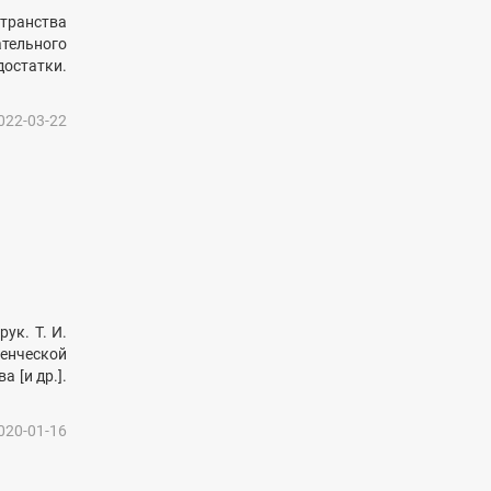
странства
тельного
достатки.
022-03-22
ук. Т. И.
денческой
 [и др.].
020-01-16