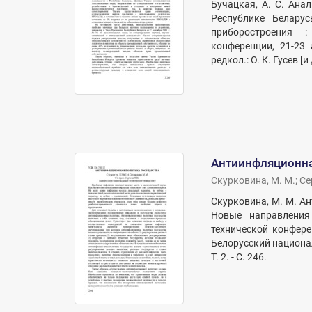
Бучацкая, А. С. Ана
Республике Белару
приборостроения :
конференции, 21-23 
редкол.: О. К. Гусев [и д
Антиинфляционна
Скурковина, М. М.
;
Се
Скурковина, М. М. Ан
Новые направления
технической конфере
Белорусский националь
Т. 2. - С. 246.