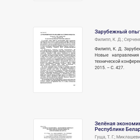
Зарубежный опыт
Филипп, К. Д.
;
Серченя,
Филипп, К. Д. Зарубе
Новые направления
технической конференц
2015. – С. 427.
Зелёная экономик
Республике Бела
Гуща, Т. Г.
;
Миклашевич