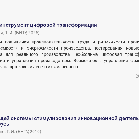
 инструмент цифровой трансформации
, Т. И.
(
БНТУ
,
2025
)
и повышения производительности труда и ритмичности произ
оемкости и энергоемкости производства, тестирования новы
ка для реального производства необходима цифровая транс
ции и управления производством. Возможность управления физ
 на протяжении всего их жизненного ...
2
щей системы стимулирования инновационной деятель
русь
я, Т. И.
(
БНТУ
,
2010
)