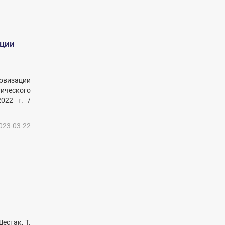
ации
овизации
гического
022 г. /
023-03-22
естак, Т.