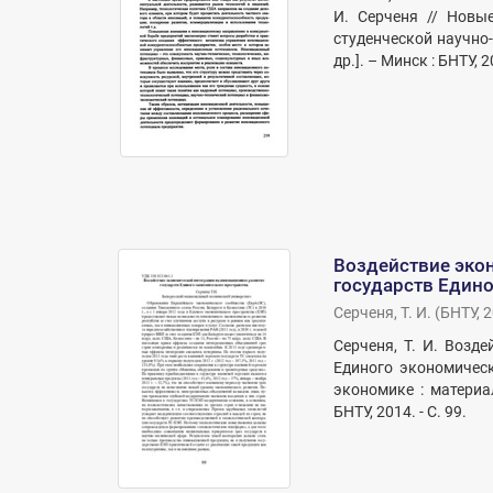
И. Серченя // Новы
студенческой научно-
др.]. – Минск : БНТУ, 2
Воздействие эко
государств Едино
Серченя, Т. И.
(
БНТУ
,
2
Серченя, Т. И. Возд
Единого экономическ
экономике : материа
БНТУ, 2014. - С. 99.