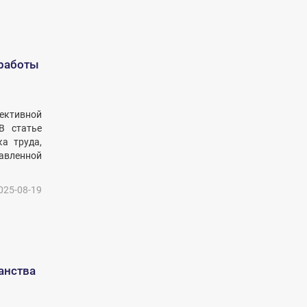
 работы
ективной
В статье
а труда,
авленной
025-08-19
анства