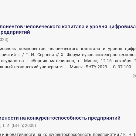
понентов человеческого капитала и уровня цифровиз
редприятий
023
)
имосвязь компонентов человеческого капитала и уровня цифр
иятий = / Т. И. Серченя // XI Форум вузов инженерно-техноло
осударства : сборник материалов, г. Минск, 12-16 декабря 2
ьный технический университет. – Минск : БНТУ, 2023. – С. 97-100.
2
ивности на конкурентоспособность предприятий
 Т. И.
(
БНТУ
,
2008
)
е инновативности на конкурентоспособность предприятий / Е. Н. Ш