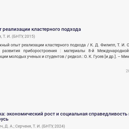
 реализации кластерного подхода
 Т. И.
(
БНТУ
,
2015
)
жный опыт реализации кластерного подхода / К. Д. Филипп, Т. И. С
 развития приборостроения : материалы 8-й Международной
ии молодых ученых и студентов / редкол.: О. К. Гусев [и др.]. – Мин
2
а: экономический рост и социальная справедливость 
русь
, Д. А.
;
Серченя, Т. И.
(
БНТУ
,
2024
)