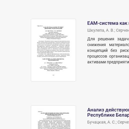
EAM-система как
Шкулепа, А. В.
;
Серченя
Для решения задач
снижения материал
концепций без рис
процессов организа
активами предприятия
Анализ действую
Республике Бела
Бучацкая, А. С.
;
Серчен