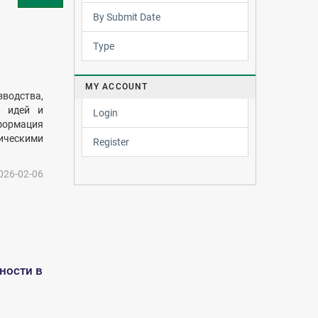
By Submit Date
Type
MY ACCOUNT
водства,
х идей и
Login
формация
ическими
Register
026-02-06
ности в