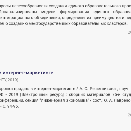
росы целесообразности создания единого образовательного про
роанализированы модели формирования единого образова
 интеграционного объединения, определены их преимущества и не
лено созданию межгосударcтвенных образовательных кластеров.
2
в интернет-маркетинге
НТУ
,
2019
)
оронка продаж в интернет-маркетинге / А. С. Решетникова ; науч. р
 - 2019 [Электронный ресурс] : сборник материалов 75-й сту
нференции, секция "Инженерная экономика" / сост.: О. А. Лавренова
– С. 94-95.
2