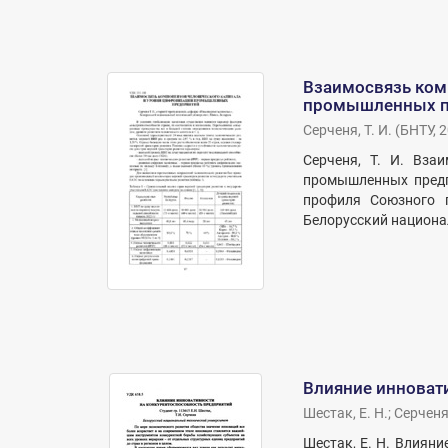
Взаимосвязь ком
промышленных п
Серченя, Т. И.
(
БНТУ
,
2
Серченя, Т. И. Вза
промышленных предпр
профиля Союзного г
Белорусский национал
Влияние инноват
Шестак, Е. Н.
;
Серченя,
Шестак, Е. Н. Влияни