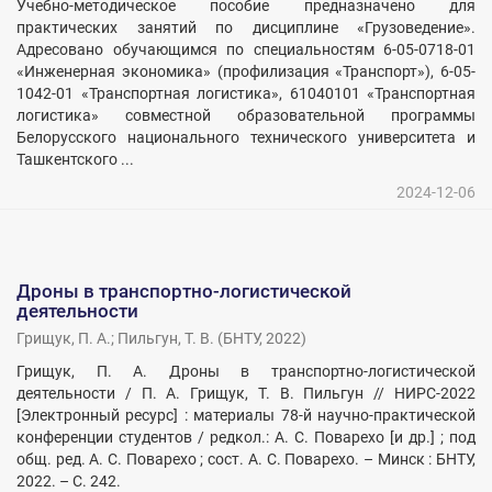
Учебно-методическое пособие предназначено для
практических занятий по дисциплине «Грузоведение».
Адресовано обучающимся по специальностям 6-05-0718-01
«Инженерная экономика» (профилизация «Транспорт»), 6-05-
1042-01 «Транспортная логистика», 61040101 «Транспортная
логистика» совместной образовательной программы
Белорусского национального технического университета и
Ташкентского ...
2024-12-06
Дроны в транспортно-логистической
деятельности
Грищук, П. А.
;
Пильгун, Т. В.
(
БНТУ
,
2022
)
Грищук, П. А. Дроны в транспортно-логистической
деятельности / П. А. Грищук, Т. В. Пильгун // НИРС-2022
[Электронный ресурс] : материалы 78-й научно-практической
конференции студентов / редкол.: А. С. Поварехо [и др.] ; под
общ. ред. А. С. Поварехо ; сост. А. С. Поварехо. – Минск : БНТУ,
2022. – С. 242.