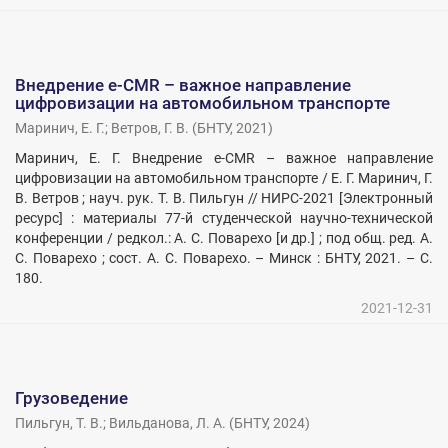
Внедрение е-CMR – важное направление
цифровизации на автомобильном транспорте
Маринич, Е. Г.
;
Ветров, Г. В.
(
БНТУ
,
2021
)
Маринич, Е. Г. Внедрение е-CMR – важное направление
цифровизации на автомобильном транспорте / Е. Г. Маринич, Г.
В. Ветров ; науч. рук. Т. В. Пильгун // НИРС-2021 [Электронный
ресурс] : материалы 77-й студенческой научно-технической
конференции / редкол.: А. С. Поварехо [и др.] ; под общ. ред. А.
С. Поварехо ; сост. А. С. Поварехо. – Минск : БНТУ, 2021. – С.
180.
2021-12-31
Грузоведение
Пильгун, Т. В.
;
Вильданова, Л. А.
(
БНТУ
,
2024
)