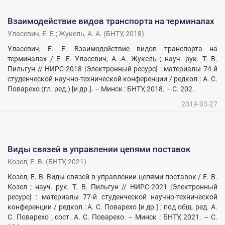
Взаимодействие видов транспорта на терминалах
Уласевич, Е. Е.
;
Жукель, А. А.
(
БНТУ
,
2018
)
Уласевич, Е. Е. Взаимодействие видов транспорта на
терминалах / Е. Е. Уласевич, А. А. Жукель ; науч. рук. Т. В.
Пильгун // НИРС-2018 [Электронный ресурс] : материалы 74-й
студенческой научно-технической конференции / редкол.: А. С.
Поварехо (гл. ред.) [и др.]. – Минск : БНТУ, 2018. – С. 202.
2019-03-27
Виды связей в управлении цепями поставок
Козел, Е. В.
(
БНТУ
,
2021
)
Козел, Е. В. Виды связей в управлении цепями поставок / Е. В.
Козел ; науч. рук. Т. В. Пильгун // НИРС-2021 [Электронный
ресурс] : материалы 77-й студенческой научно-технической
конференции / редкол.: А. С. Поварехо [и др.] ; под общ. ред. А.
С. Поварехо ; сост. А. С. Поварехо. – Минск : БНТУ, 2021. – С.