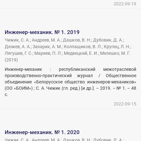
2022-09-19
Инженер-механик. № 1. 2019
Чижик, С. А.
;
Андреев, М. А.
;
Дашков, В. Н.
;
Дубовик, Д. А.
;
Дюжев, А. А.
;
Захарик, А. М.
;
Колпащиков, В. Л.
;
Крупец, Л. Н.
;
Лягушев, Г. С.
;
Мариев, П. Л.
;
Медвецкий, Е. И.
;
Мелешко, М. Г.
(
2019
)
Инженер-механик : республиканский межотраслевой
производственно-практический журнал / Общественное
объединение «Белорусское общество инженеров-механиков»
(ОО «БОИМ») ; С. А. Чижик (гл. ред.) [и др.]. – 2019. – № 1. – 48
с.
2022-09-15
Инженер-механик. № 1. 2020
Чижик, С. А.
;
Андреев, М. А.
;
Дашков, В. Н.
;
Дубовик, Д. А.
;