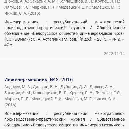
Дюжев, А. А.
;
Захарик, А. М.
;
Колпащиков, В. Л.
;
Крупец, Л. Н.
;
Лягушев, Г. С.
;
Мариев, П. Л.
;
Медвецкий, Е. И.
;
Мелешко, М. Г.
;
Чижик, С. А.
(
2015
)
Инженер-механик : республиканский межотраслевой
производственно-практический журнал / Общественное
объединение «Белорусское общество инженеров-механиков»
(ОО «БОИМ») ; С. А. Астапчик (гл. ред.) [и др.]. – 2015. – № 2. –
47 с.
2022-11-14
Инженер-механик. № 2. 2016
Андреев, М. А.
;
Дашков, В. Н.
;
Дубовик, Д. А.
;
Дюжев, А. А.
;
Захарик, А. М.
;
Колпащиков, В. Л.
;
Крупец, Л. Н.
;
Лягушев, Г. С.
;
Мариев, П. Л.
;
Медвецкий, Е. И.
;
Мелешко, М. Г.
;
Чижик, С. А.
(
2016
)
Инженер-механик : республиканский межотраслевой
производственно-практический журнал / Общественное
объединение «Белорусское общество инженеров-механиков»