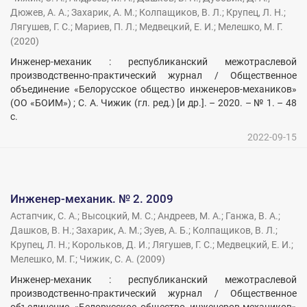
Дюжев, А. А.
;
Захарик, А. М.
;
Колпащиков, В. Л.
;
Крупец, Л. Н.
;
Лягушев, Г. С.
;
Мариев, П. Л.
;
Медвецкий, Е. И.
;
Мелешко, М. Г.
(
2020
)
Инженер-механик : республиканский межотраслевой
производственно-практический журнал / Общественное
объединение «Белорусское общество инженеров-механиков»
(ОО «БОИМ») ; С. А. Чижик (гл. ред.) [и др.]. – 2020. – № 1. – 48
с.
2022-09-15
Инженер-механик. № 2. 2009
Астапчик, С. А.
;
Высоцкий, М. С.
;
Андреев, М. А.
;
Ганжа, В. А.
;
Дашков, В. Н.
;
Захарик, А. М.
;
Зуев, А. Б.
;
Колпащиков, В. Л.
;
Крупец, Л. Н.
;
Корольков, Д. И.
;
Лягушев, Г. С.
;
Медвецкий, Е. И.
;
Мелешко, М. Г.
;
Чижик, С. А.
(
2009
)
Инженер-механик : республиканский межотраслевой
производственно-практический журнал / Общественное