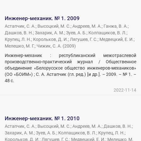
Инженер-механик. № 1. 2009
Астапчик, С. А.
;
Высоцкий, М. С.
;
Андреев, М. А.
;
Ганжа, В. А.
;
Дашков, В. Н.
;
Захарик, А. М.
;
Зуев, А. Б.
;
Колпащиков, В. Л.
;
Крупец, Л. Н.
;
Корольков, Д. И.
;
Лягушев, Г. С.
;
Медвецкий, Е. И.
;
Мелешко, М. Г.
;
Чижик, С. А.
(
2009
)
Инженер-механик : республиканский межотраслевой
производственно-практический журнал / Общественное
объединение «Белорусское общество инженеров-механиков»
(ОО «БОИМ») ; С. А. Астапчик (гл. ред.) [и др.]. – 2009. – № 1. –
48 с.
2022-11-14
Инженер-механик. № 1. 2010
Астапчик, С. А.
;
Высоцкий, М. С.
;
Андреев, М. А.
;
Дашков, В. Н.
;
Захарик, А. М.
;
Зуев, А. Б.
;
Колпащиков, В. Л.
;
Крупец, Л. Н.
;
Корольков, Д. И.
;
Лягушев, Г. С.
;
Медвецкий, Е. И.
;
Мелешко, М.