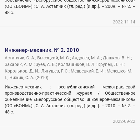
объединение «Белорусское общество инженеров-механиков»
(ОО «БОИМ») ; С. А. Астапчик (гл. ред.) [и др.]. – 2009. – № 2. –
48 с.
2022-11-14
Инженер-механик. № 2. 2010
Астапчик, С. А.
;
Высоцкий, М. С.
;
Андреев, М. А.
;
Дашков, В. Н.
;
Захарик, А. М.
;
Зуев, А. Б.
;
Колпащиков, В. Л.
;
Крупец, Л. Н.
;
Корольков, Д. И.
;
Лягушев, Г. С.
;
Медвецкий, Е. И.
;
Мелешко, М.
Г.
;
Чижик, С. А.
(
2010
)
Инженер-механик : республиканский межотраслевой
производственно-практический журнал / Общественное
объединение «Белорусское общество инженеров-механиков»
(ОО «БОИМ») ; С. А. Астапчик (гл. ред.) [и др.]. – 2010. – № 2. –
48 с.
2022-09-22