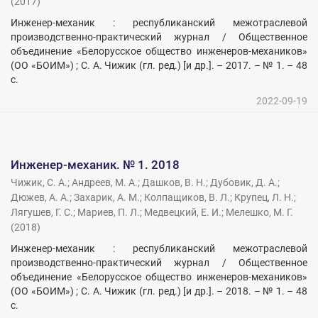
(
2017
)
Инженер-механик : республиканский межотраслевой
производственно-практический журнал / Общественное
объединение «Белорусское общество инженеров-механиков»
(ОО «БОИМ») ; С. А. Чижик (гл. ред.) [и др.]. – 2017. – № 1. – 48
с.
2022-09-19
Инженер-механик. № 1. 2018
Чижик, С. А.
;
Андреев, М. А.
;
Дашков, В. Н.
;
Дубовик, Д. А.
;
Дюжев, А. А.
;
Захарик, А. М.
;
Колпащиков, В. Л.
;
Крупец, Л. Н.
;
Лягушев, Г. С.
;
Мариев, П. Л.
;
Медвецкий, Е. И.
;
Мелешко, М. Г.
(
2018
)
Инженер-механик : республиканский межотраслевой
производственно-практический журнал / Общественное
объединение «Белорусское общество инженеров-механиков»
(ОО «БОИМ») ; С. А. Чижик (гл. ред.) [и др.]. – 2018. – № 1. – 48
с.