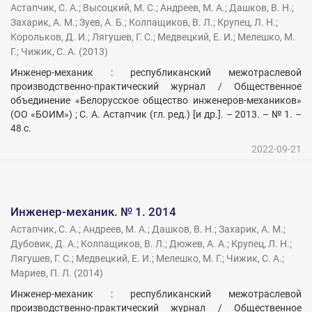
Астапчик, С. А.
;
Высоцкий, М. С.
;
Андреев, М. А.
;
Дашков, В. Н.
;
Захарик, А. М.
;
Зуев, А. Б.
;
Колпащиков, В. Л.
;
Крупец, Л. Н.
;
Корольков, Д. И.
;
Лягушев, Г. С.
;
Медвецкий, Е. И.
;
Мелешко, М.
Г.
;
Чижик, С. А.
(
2013
)
Инженер-механик : республиканский межотраслевой
производственно-практический журнал / Общественное
объединение «Белорусское общество инженеров-механиков»
(ОО «БОИМ») ; С. А. Астапчик (гл. ред.) [и др.]. – 2013. – № 1. –
48 с.
2022-09-21
Инженер-механик. № 1. 2014
Астапчик, С. А.
;
Андреев, М. А.
;
Дашков, В. Н.
;
Захарик, А. М.
;
Дубовик, Д. А.
;
Колпащиков, В. Л.
;
Дюжев, А. А.
;
Крупец, Л. Н.
;
Лягушев, Г. С.
;
Медвецкий, Е. И.
;
Мелешко, М. Г.
;
Чижик, С. А.
;
Мариев, П. Л.
(
2014
)
Инженер-механик : республиканский межотраслевой
производственно-практический журнал / Общественное