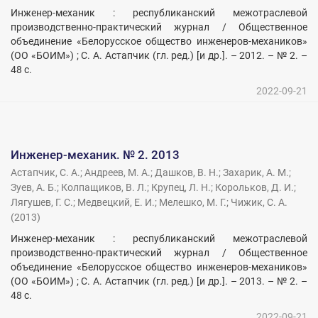
Инженер-механик : республиканский межотраслевой
производственно-практический журнал / Общественное
объединение «Белорусское общество инженеров-механиков»
(ОО «БОИМ») ; С. А. Астапчик (гл. ред.) [и др.]. – 2012. – № 2. –
48 с.
2022-09-21
Инженер-механик. № 2. 2013
Астапчик, С. А.
;
Андреев, М. А.
;
Дашков, В. Н.
;
Захарик, А. М.
;
Зуев, А. Б.
;
Колпащиков, В. Л.
;
Крупец, Л. Н.
;
Корольков, Д. И.
;
Лягушев, Г. С.
;
Медвецкий, Е. И.
;
Мелешко, М. Г.
;
Чижик, С. А.
(
2013
)
Инженер-механик : республиканский межотраслевой
производственно-практический журнал / Общественное
объединение «Белорусское общество инженеров-механиков»
(ОО «БОИМ») ; С. А. Астапчик (гл. ред.) [и др.]. – 2013. – № 2. –
48 с.
2022-09-21