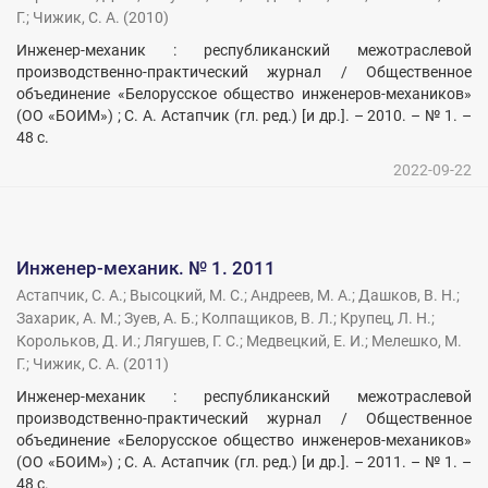
Г.
;
Чижик, С. А.
(
2010
)
Инженер-механик : республиканский межотраслевой
производственно-практический журнал / Общественное
объединение «Белорусское общество инженеров-механиков»
(ОО «БОИМ») ; С. А. Астапчик (гл. ред.) [и др.]. – 2010. – № 1. –
48 с.
2022-09-22
Инженер-механик. № 1. 2011
Астапчик, С. А.
;
Высоцкий, М. С.
;
Андреев, М. А.
;
Дашков, В. Н.
;
Захарик, А. М.
;
Зуев, А. Б.
;
Колпащиков, В. Л.
;
Крупец, Л. Н.
;
Корольков, Д. И.
;
Лягушев, Г. С.
;
Медвецкий, Е. И.
;
Мелешко, М.
Г.
;
Чижик, С. А.
(
2011
)
Инженер-механик : республиканский межотраслевой
производственно-практический журнал / Общественное
объединение «Белорусское общество инженеров-механиков»
(ОО «БОИМ») ; С. А. Астапчик (гл. ред.) [и др.]. – 2011. – № 1. –
48 с.