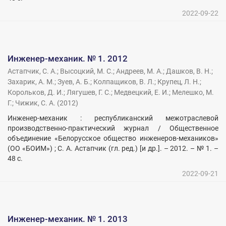
2022-09-22
Инженер-механик. № 1. 2012
Астапчик, С. А.
;
Высоцкий, М. С.
;
Андреев, М. А.
;
Дашков, В. Н.
;
Захарик, А. М.
;
Зуев, А. Б.
;
Колпащиков, В. Л.
;
Крупец, Л. Н.
;
Корольков, Д. И.
;
Лягушев, Г. С.
;
Медвецкий, Е. И.
;
Мелешко, М.
Г.
;
Чижик, С. А.
(
2012
)
Инженер-механик : республиканский межотраслевой
производственно-практический журнал / Общественное
объединение «Белорусское общество инженеров-механиков»
(ОО «БОИМ») ; С. А. Астапчик (гл. ред.) [и др.]. – 2012. – № 1. –
48 с.
2022-09-21
Инженер-механик. № 1. 2013