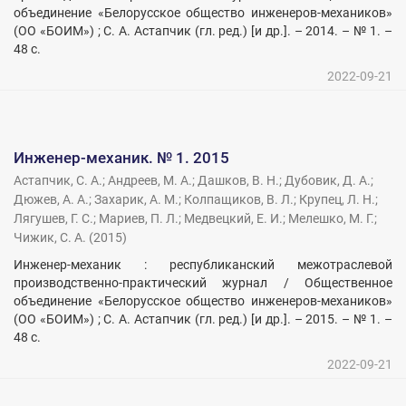
объединение «Белорусское общество инженеров-механиков»
(ОО «БОИМ») ; С. А. Астапчик (гл. ред.) [и др.]. – 2014. – № 1. –
48 с.
2022-09-21
Инженер-механик. № 1. 2015
Астапчик, С. А.
;
Андреев, М. А.
;
Дашков, В. Н.
;
Дубовик, Д. А.
;
Дюжев, А. А.
;
Захарик, А. М.
;
Колпащиков, В. Л.
;
Крупец, Л. Н.
;
Лягушев, Г. С.
;
Мариев, П. Л.
;
Медвецкий, Е. И.
;
Мелешко, М. Г.
;
Чижик, С. А.
(
2015
)
Инженер-механик : республиканский межотраслевой
производственно-практический журнал / Общественное
объединение «Белорусское общество инженеров-механиков»
(ОО «БОИМ») ; С. А. Астапчик (гл. ред.) [и др.]. – 2015. – № 1. –
48 с.
2022-09-21