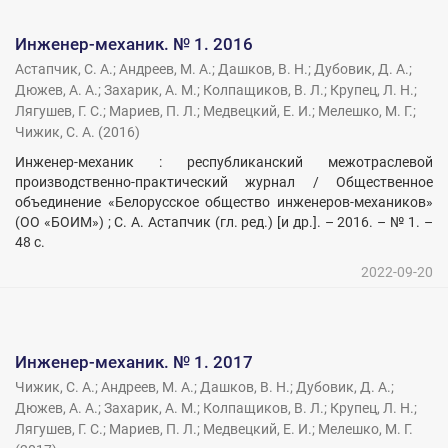
Инженер-механик. № 1. 2016
Астапчик, С. А.
;
Андреев, М. А.
;
Дашков, В. Н.
;
Дубовик, Д. А.
;
Дюжев, А. А.
;
Захарик, А. М.
;
Колпащиков, В. Л.
;
Крупец, Л. Н.
;
Лягушев, Г. С.
;
Мариев, П. Л.
;
Медвецкий, Е. И.
;
Мелешко, М. Г.
;
Чижик, С. А.
(
2016
)
Инженер-механик : республиканский межотраслевой
производственно-практический журнал / Общественное
объединение «Белорусское общество инженеров-механиков»
(ОО «БОИМ») ; С. А. Астапчик (гл. ред.) [и др.]. – 2016. – № 1. –
48 с.
2022-09-20
Инженер-механик. № 1. 2017
Чижик, С. А.
;
Андреев, М. А.
;
Дашков, В. Н.
;
Дубовик, Д. А.
;
Дюжев, А. А.
;
Захарик, А. М.
;
Колпащиков, В. Л.
;
Крупец, Л. Н.
;
Лягушев, Г. С.
;
Мариев, П. Л.
;
Медвецкий, Е. И.
;
Мелешко, М. Г.