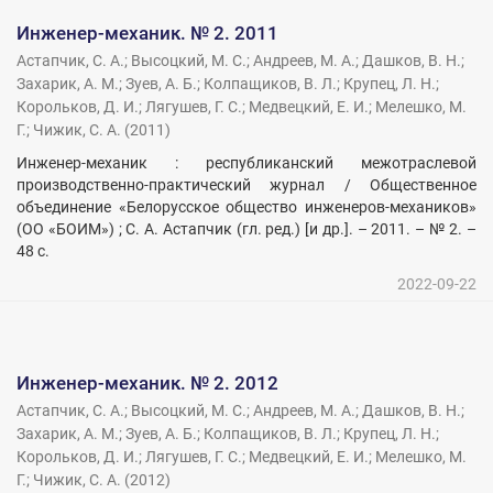
Инженер-механик. № 2. 2011
Астапчик, С. А.
;
Высоцкий, М. С.
;
Андреев, М. А.
;
Дашков, В. Н.
;
Захарик, А. М.
;
Зуев, А. Б.
;
Колпащиков, В. Л.
;
Крупец, Л. Н.
;
Корольков, Д. И.
;
Лягушев, Г. С.
;
Медвецкий, Е. И.
;
Мелешко, М.
Г.
;
Чижик, С. А.
(
2011
)
Инженер-механик : республиканский межотраслевой
производственно-практический журнал / Общественное
объединение «Белорусское общество инженеров-механиков»
(ОО «БОИМ») ; С. А. Астапчик (гл. ред.) [и др.]. – 2011. – № 2. –
48 с.
2022-09-22
Инженер-механик. № 2. 2012
Астапчик, С. А.
;
Высоцкий, М. С.
;
Андреев, М. А.
;
Дашков, В. Н.
;
Захарик, А. М.
;
Зуев, А. Б.
;
Колпащиков, В. Л.
;
Крупец, Л. Н.
;
Корольков, Д. И.
;
Лягушев, Г. С.
;
Медвецкий, Е. И.
;
Мелешко, М.
Г.
;
Чижик, С. А.
(
2012
)