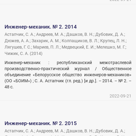
Инженер-механик. № 2. 2014
Астапчик, С. А.
;
Андреев, М. А.
;
Дашков, В. Н.
;
Дубовик, Д. А.
;
Дюжев, А. А.
;
Захарик, А. М.
;
Колпащиков, В. Л.
;
Крупец, Л. Н.
;
Лягушев, Г. С.
;
Мариев, П. Л.
;
Медвецкий, Е. И.
;
Мелешко, М. Г.
;
Чижик, С. А.
(
2014
)
Инженер-механик : республиканский межотраслевой
производственно-практический журнал / Общественное
объединение «Белорусское общество инженеров-механиков»
(ОО «БОИМ») ; С. А. Астапчик (гл. ред.) [и др.]. – 2014. – № 2. –
48 с.
2022-09-21
Инженер-механик. № 2. 2015
Астапчик, С. А.
;
Андреев, М. А.
;
Дашков, В. Н.
;
Дубовик, Д. А.
;