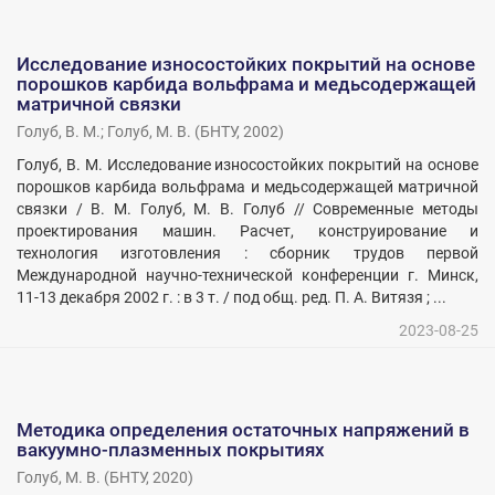
Исследование износостойких покрытий на основе
порошков карбида вольфрама и медьсодержащей
матричной связки
Голуб, В. М.
;
Голуб, М. В.
(
БНТУ
,
2002
)
Голуб, В. М. Исследование износостойких покрытий на основе
порошков карбида вольфрама и медьсодержащей матричной
связки / В. М. Голуб, М. В. Голуб // Современные методы
проектирования машин. Расчет, конструирование и
технология изготовления : сборник трудов первой
Международной научно-технической конференции г. Минск,
11-13 декабря 2002 г. : в 3 т. / под общ. ред. П. А. Витязя ; ...
2023-08-25
Методика определения остаточных напряжений в
вакуумно-плазменных покрытиях
Голуб, М. В.
(
БНТУ
,
2020
)