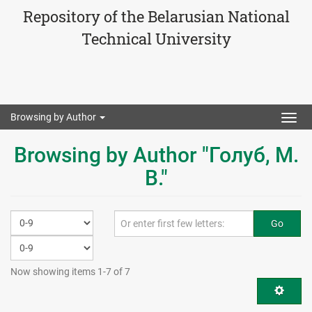
Repository of the Belarusian National
Technical University
Browsing by Author
Togg
navig
Browsing by Author "Голуб, М.
В."
Go
Now showing items 1-7 of 7