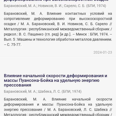
Барановский, М. А.
;
Новиков, В. И.
;
Сарело, С. Б.
(
БПИ
,
1974
)
Барановский, М. А. Влияние контактных условий на
сопротивление деформированию при высокоскоростной
осадке / М. А. Барановский, В. И. Новиков, С. Б. Сарело //
Металлургия : республиканский межведомственный сборник /
редкол.: В. С. Пащенко (гл. ред) [и др.]. – Минск : БПИ, 1974. –
Вып. 5 : Машины и технология обработки металлов давлением.
– С. 75-77.
2024-01-23
Влияние начальной скорости деформирования и
массы Пуансона-Бойка на удельную энергию
прессования
Барановский, М. А.
;
Шабека, Л. С.
(
БПИ
,
1974
)
Барановский, М. А. Влияние начальной скорости
деформирования и массы Пуансона-Бойка на удельную
энергию прессования / М. А. Барановский, Л. С. Шабека //
Металлургия : республиканский межведомственный сборник /