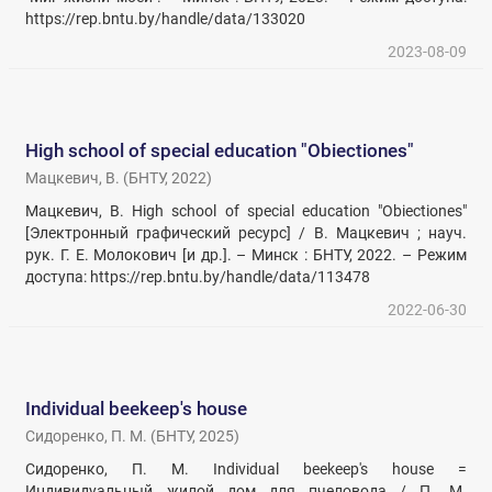
https://rep.bntu.by/handle/data/133020
2023-08-09
High school of special education "Obiectiones"
Мацкевич, В.
(
БНТУ
,
2022
)
Мацкевич, В. High school of special education "Obiectiones"
[Электронный графический ресурс] / В. Мацкевич ; науч.
рук. Г. Е. Молокович [и др.]. – Минск : БНТУ, 2022. – Режим
доступа: https://rep.bntu.by/handle/data/113478
2022-06-30
Individual beekeep's house
Сидоренко, П. М.
(
БНТУ
,
2025
)
Сидоренко, П. М. Individual beekeep's house =
Индивидуальный жилой дом для пчеловода / П. М.