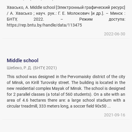
Хвасько, А. Middle school [Электронный графический ресурс]
/ А. Хвасько ; науч. рук.: Г. Е. Молокович [и др.]. – Минск :
БНТУ, 2022. – Режим доступа:
https://rep.bntu.by/handle/data/113475
2022-06-30
Middle school
Шебеко, Р. Д.
(
БНТУ
,
2021
)
This school was designed in the Pervomaisky district of the city
of Minsk, on Kirill Turovsky street. The building is located in the
new residential complex Mayak of Minsk. The school is designed
for 2 parallel classes (a total of 560 students). On a site with an
area of 4.6 hectares there are: a large school stadium with a
circular treadmill, 333 meters long, a soccer field 90x50 ...
2021-09-16