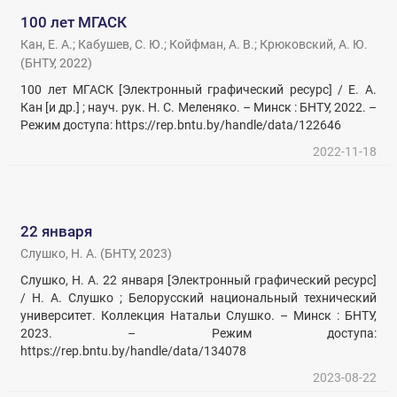
100 лет МГАСК
Кан, Е. А.
;
Кабушев, С. Ю.
;
Койфман, А. В.
;
Крюковский, А. Ю.
(
БНТУ
,
2022
)
100 лет МГАСК [Электронный графический ресурс] / Е. А.
Кан [и др.] ; науч. рук. Н. С. Меленяко. – Минск : БНТУ, 2022. –
Режим доступа: https://rep.bntu.by/handle/data/122646
2022-11-18
22 января
Слушко, Н. А.
(
БНТУ
,
2023
)
Слушко, Н. А. 22 января [Электронный графический ресурс]
/ Н. А. Слушко ; Белорусский национальный технический
университет. Коллекция Натальи Слушко. – Минск : БНТУ,
2023. – Режим доступа:
https://rep.bntu.by/handle/data/134078
2023-08-22