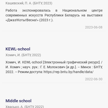
Кашевский, П. А.
(
БНТУ
,
2023
)
Работа экспонировалась в Национальном центре
современных искусств Республики Беларусь на выставке
«Джаз!Коты!Весна!» (2023 г.).
2023-06-08
KEWL-school
Хомич, И.
(
БНТУ
,
2022
)
Хомич, И. KEWL-school [Электронный графический ресурс] /
И. Хомич ; науч. рук.: Г. Е. Молокович [и др.]. – Минск : БНТУ,
2022. – Режим доступа: https://rep.bntu.by/handle/data/
2022-06-30
Middle school
Хвасько, А.
(
БНТУ
,
2022
)